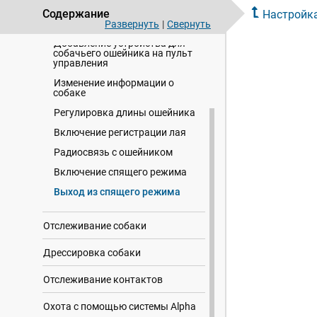
Содержание
Настройка
Настройка устройства для
собачьего ошейника
Развернуть
|
Свернуть
Добавление устройства для
собачьего ошейника на пульт
управления
Изменение информации о
собаке
Регулировка длины ошейника
Включение регистрации лая
Радиосвязь с ошейником
Включение спящего режима
Выход из спящего режима
Отслеживание собаки
Дрессировка собаки
Отслеживание контактов
Охота с помощью системы Alpha