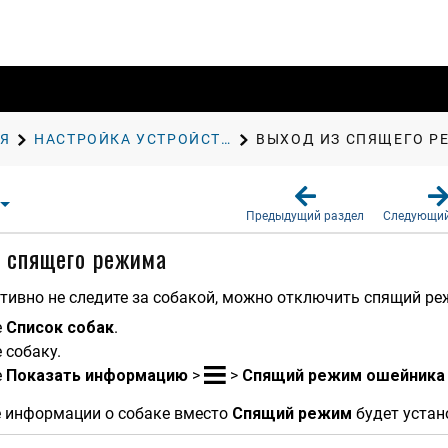
Я
НАСТРОЙКА УСТРОЙСТВА ДЛЯ СОБАЧЬЕГО ОШЕЙНИКА
ВЫХОД ИЗ СПЯЩЕГО Р
Предыдущий раздел
Следующий
 спящего режима
тивно не следите за собакой, можно отключить спящий р
е
Список собак
.
 собаку.
е
Показать информацию
>
>
Спящий режим ошейника
е информации о собаке вместо
Спящий режим
будет уста