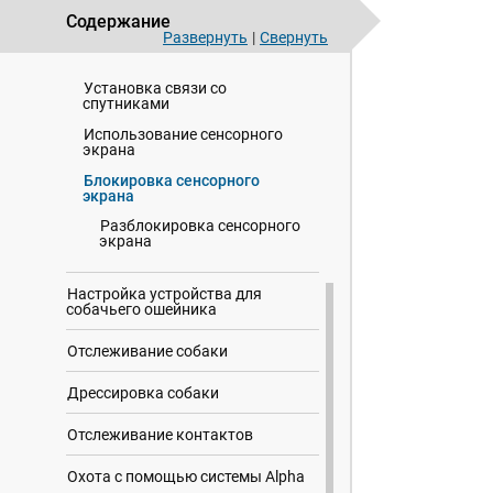
Зарядка устройства для
Содержание
собачьего ошейника
Развернуть
|
Свернуть
Включение устройств
Установка связи со
спутниками
Использование сенсорного
экрана
Блокировка сенсорного
экрана
Разблокировка сенсорного
экрана
Настройка устройства для
собачьего ошейника
Отслеживание собаки
Дрессировка собаки
Отслеживание контактов
Охота с помощью системы Alpha