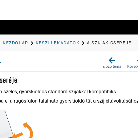
KEZDŐLAP
KÉSZÜLÉKADATOK
A SZÍJAK CSERÉJE
Előző téma
Követ
cseréje
széles, gyorskioldós standard szíjakkal kompatibilis.
 el a rugósfülön található gyorskioldó tűt a szíj eltávolításáho