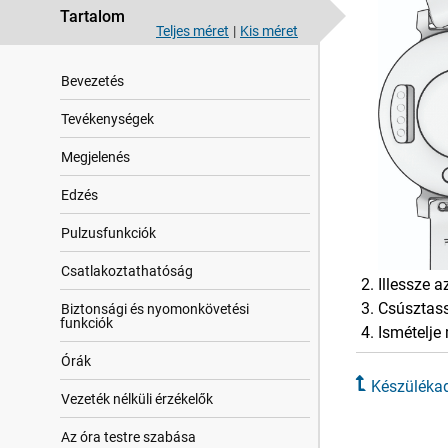
Tartalom
Teljes méret
|
Kis méret
Bevezetés
Tevékenységek
Megjelenés
Edzés
Pulzusfunkciók
Csatlakoztathatóság
Illessze a
Csúsztass
Biztonsági és nyomonkövetési
funkciók
Ismételje 
Órák
Készüléka
Vezeték nélküli érzékelők
Az óra testre szabása