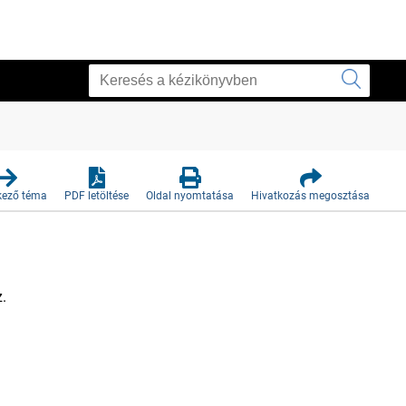
kező téma
PDF letöltése
Oldal nyomtatása
Hivatkozás megosztása
z.