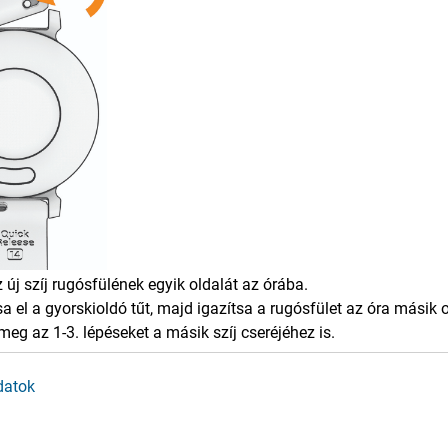
z új szíj rugósfülének egyik oldalát az órába.
a el a gyorskioldó tűt, majd igazítsa a rugósfület az óra másik 
meg az 1-3. lépéseket a másik szíj cseréjéhez is.
datok