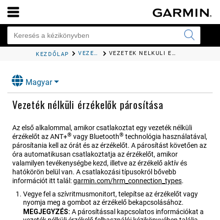
VEZETÉK NÉLKÜLI ÉRZÉKELŐK
VEZETÉK NÉLKÜLI ÉRZÉKELŐK PÁROSÍTÁSA
KEZDŐLAP
Magyar
Vezeték nélküli érzékelők párosítása
Az első alkalommal, amikor csatlakoztat egy vezeték nélküli
®
®
érzékelőt az ANT‍+
vagy Bluetooth
technológia használatával,
párosítania kell az órát és az érzékelőt. A párosítást követően az
óra automatikusan csatlakoztatja az érzékelőt, amikor
valamilyen tevékenységbe kezd, illetve az érzékelő aktív és
hatókörön belül van. A csatlakozási típusokról bővebb
információt itt talál:
garmin.com/hrm_connection_types
.
Vegye fel a szívritmusmonitort, telepítse az érzékelőt vagy
nyomja meg a gombot az érzékelő bekapcsolásához.
MEGJEGYZÉS:
A párosítással kapcsolatos információkat a