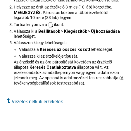
vezeték nélküli érzékelő felhasználói kézikönyvében találja.
Helyezze az órát az érzékelő 3 m-es (10 láb) körzetébe.
MEGJEGYZÉS:
Párosítás közben a többi érzékelőtől
legalább 10 m-re (33 láb) legyen.
Tartsa lenyomva a
ikont.
Válassza ki a
Beállítás​ok
>
Kiegészítők
>
Új hozzáadása
lehetőséget.
Válasszon ki egy lehetőséget:
Válassza a
Keresés az összes között
lehetőséget.
Válassza ki az érzékelője típusát.
Az érzékelő és az óra párosítását követően az érzékelő
állapota
Keresés
Csatlakoz​tatva
állapotba vált. Az
érzékelőadatok az adatképernyőn vagy egyéni adatmezőn
jelennek meg. Az opcionális adatmezőket testre szabhatja
(
A
tevékenységbeállítások testreszabása
)
.
Vezeték nélküli érzékelők