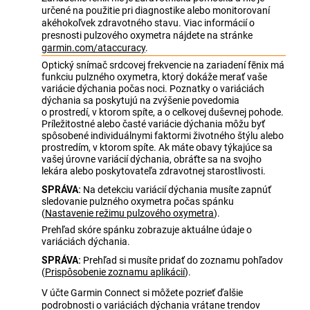
určené na použitie pri diagnostike alebo monitorovaní
akéhokoľvek zdravotného stavu. Viac informácií o
presnosti pulzového oxymetra nájdete na stránke
garmin.com/ataccuracy
.
Optický snímač srdcovej frekvencie na zariadení
fēnix
má
funkciu pulzného oxymetra, ktorý dokáže merať vaše
variácie dýchania počas noci. Poznatky o variáciách
dýchania sa poskytujú na zvýšenie povedomia
o prostredí, v ktorom spíte, a o celkovej duševnej pohode.
Príležitostné alebo časté variácie dýchania môžu byť
spôsobené individuálnymi faktormi životného štýlu alebo
prostredím, v ktorom spíte. Ak máte obavy týkajúce sa
vašej úrovne variácií dýchania, obráťte sa na svojho
lekára alebo poskytovateľa zdravotnej starostlivosti.
SPRÁVA:
Na detekciu variácií dýchania musíte zapnúť
sledovanie pulzného oxymetra počas spánku
(
Nastavenie režimu pulzového oxymetra
)
.
Prehľad skóre spánku zobrazuje aktuálne údaje o
variáciách dýchania.
SPRÁVA:
Prehľad si musíte pridať do zoznamu pohľadov
(
Prispôsobenie zoznamu aplikácií
)
.
V účte Garmin Connect si môžete pozrieť ďalšie
podrobnosti o variáciách dýchania vrátane trendov