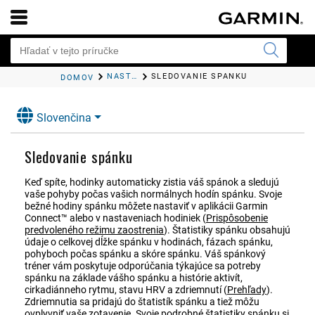
NASTAVENIA POLOŽKY ZDRAVIE A ZDRAVÝ ŽIVOTNÝ ŠTÝL
SLEDOVANIE SPÁNKU
DOMOV
Slovenčina
Sledovanie spánku
Keď spíte, hodinky automaticky zistia váš spánok a sledujú
vaše pohyby počas vašich normálnych hodín spánku. Svoje
bežné hodiny spánku môžete nastaviť v aplikácii
Garmin
Connect™
alebo v nastaveniach hodiniek
(
Prispôsobenie
predvoleného režimu zaostrenia
)
. Štatistiky spánku obsahujú
údaje o celkovej dĺžke spánku v hodinách, fázach spánku,
pohyboch počas spánku a skóre spánku.
Váš spánkový
tréner vám poskytuje odporúčania týkajúce sa potreby
spánku na základe vášho spánku a histórie aktivít,
cirkadiánneho rytmu, stavu HRV a zdriemnutí
(
Prehľady
)
.
Zdriemnutia sa pridajú do štatistík spánku a tiež môžu
ovplyvniť vaše zotavenie. Svoje podrobné štatistiky spánku si