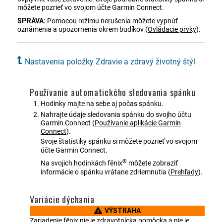
môžete pozrieť vo svojom účte Garmin Connect.
SPRÁVA:
Pomocou režimu nerušenia môžete vypnúť
oznámenia a upozornenia okrem budíkov
(
Ovládacie prvky
)
.
Nastavenia položky Zdravie a zdravý životný štýl
Používanie automatického sledovania spánku
Hodinky majte na sebe aj počas spánku.
Nahrajte údaje sledovania spánku do svojho účtu
Garmin Connect
(
Používanie aplikácie
Garmin
Connect
)
.
Svoje štatistiky spánku si môžete pozrieť vo svojom
účte Garmin Connect.
®
Na svojich hodinkách
fēnix
môžete zobraziť
informácie o spánku vrátane zdriemnutia
(
Prehľady
)
.
Variácie dýchania
VÝSTRAHA
Zariadenie
fēnix
nie je zdravotnícka pomôcka a nie je