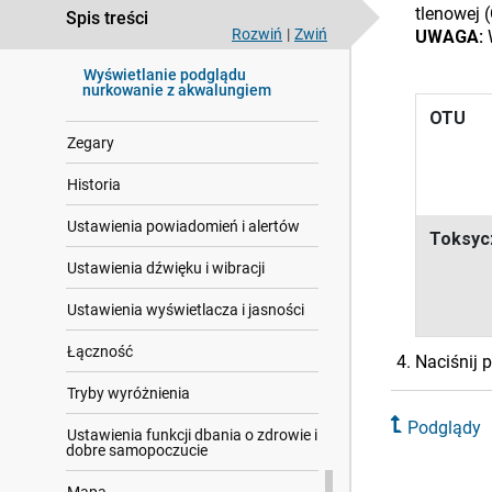
tlenowej 
Rejestrowanie stylu życia
Spis treści
Rozwiń
|
Zwiń
UWAGA:
Korzystanie z asystenta jet lagu
Wyświetlanie podglądu
nurkowanie z akwalungiem
OTU
Zegary
Historia
Ustawienia powiadomień i alertów
Toksyc
Ustawienia dźwięku i wibracji
Ustawienia wyświetlacza i jasności
Łączność
Naciśnij 
Tryby wyróżnienia
Podglądy
Ustawienia funkcji dbania o zdrowie i
dobre samopoczucie