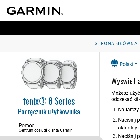
Wyświetlanie podglądów
Personalizacja listy podglądów
Body Battery
Stan zdrowia
Pomiary efektywności
STRONA GŁÓWNA
Stan wytrenowania
Gotowość do treningu
Polski
Tolerancja biegowa
Wyświetl
Wynik wytrzymałości
Ocena formy na podbiegach
Możesz użyć
Wyświetlanie wytrenowania
fēnix® 8 Series
odczekać kil
rowerowego
Podręcznik użytkownika
Kalendarz wyścigów i wyścig
Na tarczy
główny
Naciśnij 
Dodawanie akcji
Pomoc
aktualny 
Centrum obsługi klienta Garmin
Dodawanie pozycji dla prognozy
pogody
Naciśnij 