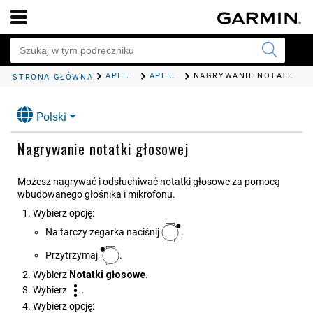
APLIKACJE I AKTYWNOŚCI
APLIKACJE
NAGRYWANIE NOTATKI GŁOSOWEJ
STRONA GŁÓWNA
Polski
Nagrywanie notatki głosowej
Możesz nagrywać i odsłuchiwać notatki głosowe za pomocą
wbudowanego głośnika i mikrofonu.
Wybierz opcję:
Na tarczy zegarka naciśnij
.
Przytrzymaj
.
Wybierz
Notatki głosowe
.
Wybierz
.
Wybierz opcję: