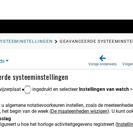
SYSTEEMINSTELLINGEN
GEAVANCEERDE SYSTEEMINSTE
ds
Vorige onderwerp
Volge
rde systeeminstellingen
ijzerplaat
ingedrukt en selecteer
Instellingen van watch
 u algemene notatievoorkeuren instellen, zoals de meeteenheden,
 het begin van de week
(
De maateenheden wijzigen
)
.
U kunt ook
pslag
gureert u hoe het horloge activiteitgegevens registreert
(
Instell