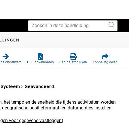
LLINGEN
nde onderwerp
PDF downloaden
Pagina afdrukken
Koppeling delen
>
Systeem
>
Geavanceerd
.
 het tempo en de snelheid die tijdens activiteiten worden
 geografische positieformaat- en datumopties instellen.
ingen voor gegevens vastleggen
)
.