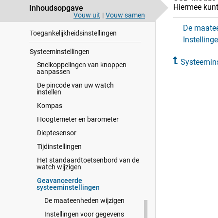
Hiermee kunt
Inhoudsopgave
Instellingen voor energiebeheer
Vouw uit
|
Vouw samen
De maatee
Toegankelijkheidsinstellingen
Instellin
Systeeminstellingen
Systeemins
Snelkoppelingen van knoppen
aanpassen
De pincode van uw watch
instellen
Kompas
Hoogtemeter en barometer
Dieptesensor
Tijdinstellingen
Het standaardtoetsenbord van de
watch wijzigen
Geavanceerde
systeeminstellingen
De maateenheden wijzigen
Instellingen voor gegevens