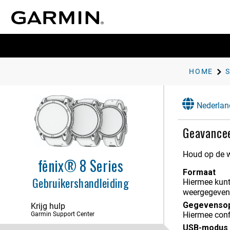
Instellingen voor meldingen en
waarschuwingen
Instellingen voor geluid en trillingen
Weergave- en
helderheidsinstellingen
HOME
Connectiviteit
Nederlan
Focusmodi
Geavancee
Instellingen gezondheid en welzijn
Kaart
Houd op de w
fēnix® 8 Series
Navigatie
Formaat
Gebruikershandleiding
Hiermee kunt
Veiligheids- en trackingfuncties
weergegeven,
Gege​vens​o
Krijg hulp
Muziek
Hiermee confi
Garmin Support Center
Gebrui​kers​profiel
USB-modus