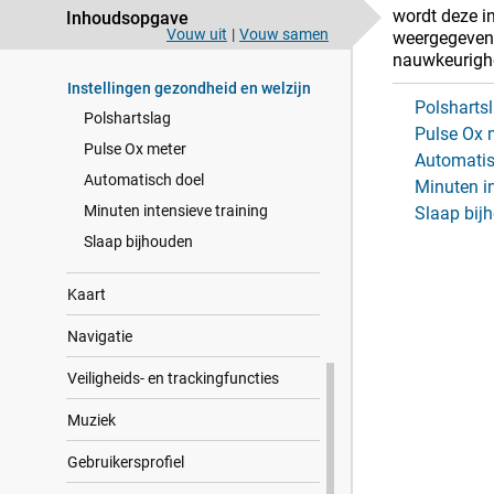
Connectiviteit
wordt deze in
Inhoudsopgave
Vouw uit
|
Vouw samen
weergegeven i
Focusmodi
nauwkeurigh
Instellingen gezondheid en welzijn
Polsharts
Polshartslag
Pulse Ox 
Pulse Ox meter
Automatis
Automatisch doel
Minuten in
Minuten intensieve training
Slaap bij
Slaap bijhouden
Kaart
Navigatie
Veiligheids- en trackingfuncties
Muziek
Gebrui​kers​profiel