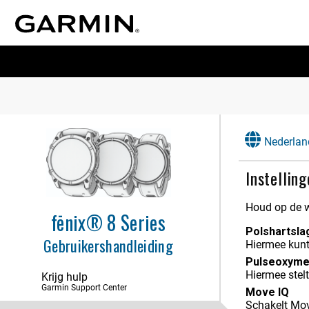
Inleiding
Apps en activiteiten
Bedieningselementen
Glances
Nederlan
Klokken
Instellin
Geschiedenis
Houd op de w
Instellingen voor meldingen en
fēnix® 8 Series
waarschuwingen
Polshartsla
Gebruikershandleiding
Hiermee kunt
Instellingen voor geluid en trillingen
Pulseoxyme
Hiermee stelt
Krijg hulp
Weergave- en
helderheidsinstellingen
Garmin Support Center
Move IQ
Schakelt Mo