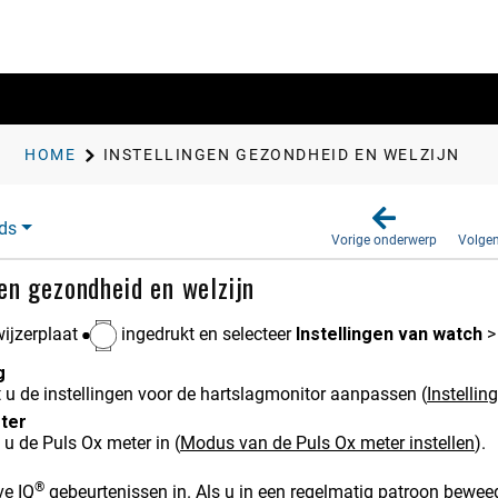
HOME
INSTELLINGEN GEZONDHEID EN WELZIJN
ds
Vorige onderwerp
Volge
gen gezondheid en welzijn
ijzerplaat
ingedrukt en selecteer
Instellingen van watch
g
 u de instellingen voor de hartslagmonitor aanpassen
(
Instellin
ter
 u de Puls Ox meter in
(
Modus van de Puls Ox meter instellen
)
.
®
ve IQ
gebeurtenissen in. Als u in een regelmatig patroon beweegt