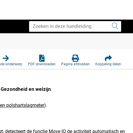
nde onderwerp
PDF downloaden
Pagina afdrukken
Koppeling delen
>
Gezondheid en welzijn
.
gen polshartslagmeter
)
.
, detecteert de functie Move IQ de activiteit automatisch en