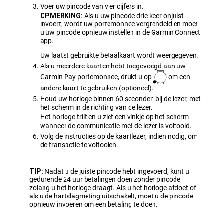
Voer uw pincode van vier cijfers in.
OPMERKING:
Als u uw pincode drie keer onjuist
invoert, wordt uw portemonnee vergrendeld en moet
u uw pincode opnieuw instellen in de
Garmin Connect
app.
Uw laatst gebruikte betaalkaart wordt weergegeven.
Als u meerdere kaarten hebt toegevoegd aan uw
Garmin Pay portemonnee, drukt u op
om een
andere kaart te gebruiken (optioneel).
Houd uw horloge binnen 60 seconden bij de lezer, met
het scherm in de richting van de lezer.
Het horloge trilt en u ziet een vinkje op het scherm
wanneer de communicatie met de lezer is voltooid.
Volg de instructies op de kaartlezer, indien nodig, om
de transactie te voltooien.
TIP:
Nadat u de juiste pincode hebt ingevoerd, kunt u
gedurende 24 uur betalingen doen zonder pincode
zolang u het horloge draagt. Als u het horloge afdoet of
als u de hartslagmeting uitschakelt, moet u de pincode
opnieuw invoeren om een betaling te doen.