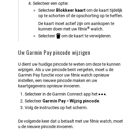
Selecteer een optie:
Selecteer
Blokkeer kaart
om de kaart tijdelijk
op te schorten of de opschorting op te heffen.
De kaart moet actief zijn om aankopen te
®
kunnen doen met uw
fēnix
watch.
Selecteer
om de kaart te verwijderen.
Uw Garmin Pay pincode wijzigen
U dient uw huidige pincode te weten om deze te kunnen
wijzigen. Als u uw pincode bent vergeten, moet u de
Garmin Pay functie voor uw
fēnix
watch opnieuw
instellen, een nieuwe pincode maken en uw
kaartgegevens opnieuw invoeren.
Selecteer in de
Garmin Connect
app het
.
Selecteer
Garmin Pay
>
Wijzig pincode
.
Volg de instructies op het scherm.
De volgende keer dat u betaalt met uw
fēnix
watch, moet
u de nieuwe pincode invoeren.