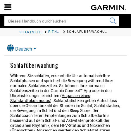
FITNESSEINSTELLUNGEN
SCHLAFÜBERWACHUNG
STARTSEITE
Deutsch
Schlafüberwachung
Während Sie schlafen, erkennt die Uhr automatisch Ihre
Schlafphasen und speichert die Bewegung während Ihrer
normalen Schlafenszeiten. Sie können Ihre normalen
Schlafenszeiten in der
Garmin Connect™
App oder in den
Uhreinstellungen einrichten
(
Anpassen eines
Standardfokusmodus
)
. Schlafstatistiken geben Aufschluss
über die Gesamtanzahl der Stunden im Schlaf, Schlafstadien,
die Bewegung im Schlaf und den Sleep Score.
Der
Schlafcoach liefert Empfehlungen zum Schlafbedürfnis
basierend auf dem Schlaf- und Aktivitätenprotokoll, der
circadianen Rhythmik, dem HFV-Status und Nickerchen
(
Übersichten
)
.
Nickerchen werden den Schlafstatistiken