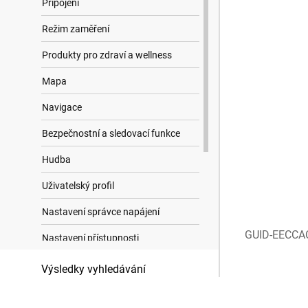
Připojení
Režim zaměření
Produkty pro zdraví a wellness
Mapa
Navigace
Bezpečnostní a sledovací funkce
Hudba
Uživatelský profil
Nastavení správce napájení
GUID-EECCA
Nastavení přístupnosti
Nastavení systému
Výsledky vyhledávání
Informace o zařízení