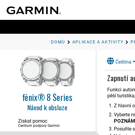
Úvod
Aplikace a aktivity
DOMŮ
APLIKACE A AKTIVITY
Aplikace
Aktivity
Přizpůsobení aktivit a aplikací
Čeština
Přizpůsobení seznamu aplikací
Zapnutí a
Přizpůsobení seznamu
oblíbených aktivit
Přizpůsobení datových
Funkci autom
obrazovek
fēnix® 8 Series
pěší turistik
Vytvoření vlastní aktivity
Návod k obsluze
Z hlavní 
Nastavení aktivity
Vyberte 
Upozornění aktivity
Získat pomoc
POZNÁM
Centrum podpory Garmin
Přehrávání hlasových
Posuňte se
upozornění během aktivity