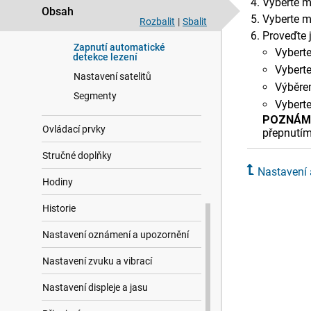
Vyberte 
Nastavení trasování
Obsah
Vyberte 
Rozbalit
|
Sbalit
Použití funkce ClimbPro
Proveďte j
Zapnutí automatické
Vybert
detekce lezení
Vybert
Nastavení satelitů
Výběre
Segmenty
Vybert
POZNÁM
Ovládací prvky
přepnutím
Stručné doplňky
Nastavení a
Hodiny
Historie
Nastavení oznámení a upozornění
Nastavení zvuku a vibrací
Nastavení displeje a jasu