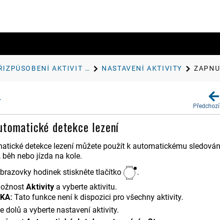
PŘIZPŮSOBENÍ AKTIVIT A APLIKACÍ
NASTAVENÍ AKTIVITY
ZAPNU
Předchozí
utomatické detekce lezení
atické detekce lezení můžete použít k automatickému sledování 
a, běh nebo jízda na kole.
obrazovky hodinek stiskněte tlačítko
.
možnost
Aktivity
a vyberte aktivitu.
KA:
Tato funkce není k dispozici pro všechny aktivity.
 dolů a vyberte nastavení aktivity.