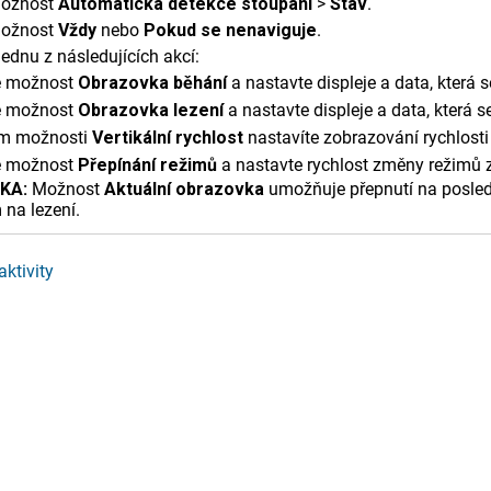
možnost
Automatická detekce stoupání
>
Stav
.
možnost
Vždy
nebo
Pokud se nenaviguje
.
ednu z následujících akcí:
e možnost
Obrazovka běhání
a nastavte displeje a data, která s
e možnost
Obrazovka lezení
a nastavte displeje a data, která se
m možnosti
Vertikální rychlost
nastavíte zobrazování rychlosti
e možnost
Přepínání režimů
a nastavte rychlost změny režimů z
KA:
Možnost
Aktuální obrazovka
umožňuje přepnutí na posledn
 na lezení.
ktivity