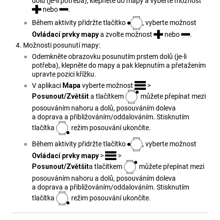
dolů (je-li potřeba), klepněte do mapy a vyberte možnost
nebo
.
Během aktivity přidržte tlačítko
, vyberte možnost
Ovládací prvky mapy
a zvolte možnost
nebo
.
Možnosti posunutí mapy:
Odemkněte obrazovku posunutím prstem dolů (je-li
potřeba), klepněte do mapy a pak klepnutím a přetažením
upravte pozici křížku.
V aplikaci
Mapa
vyberte možnost
>
Posunout/Zvětšit
a tlačítkem
můžete přepínat mezi
posouváním nahoru a dolů, posouváním doleva
a doprava a přibližováním/oddalováním. Stisknutím
tlačítka
režim posouvání ukončíte.
Během aktivity přidržte tlačítko
, vyberte možnost
Ovládací prvky mapy
>
>
Posunout/Zvětšit
a tlačítkem
můžete přepínat mezi
posouváním nahoru a dolů, posouváním doleva
a doprava a přibližováním/oddalováním. Stisknutím
tlačítka
režim posouvání ukončíte.