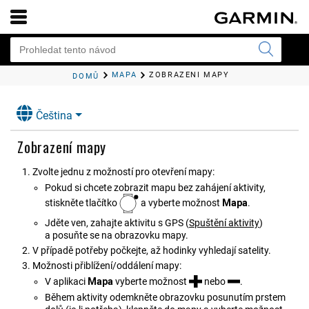
MAPA
ZOBRAZENÍ MAPY
DOMŮ
Čeština
Zobrazení mapy
Zvolte jednu z možností pro otevření mapy:
Pokud si chcete zobrazit mapu bez zahájení aktivity,
stiskněte tlačítko
a vyberte možnost
Mapa
.
Jděte ven, zahajte aktivitu s GPS
(
Spuštění aktivity
)
a posuňte se na obrazovku mapy.
V případě potřeby počkejte, až hodinky vyhledají satelity.
Možnosti přiblížení/oddálení mapy:
V aplikaci
Mapa
vyberte možnost
nebo
.
Během aktivity odemkněte obrazovku posunutím prstem