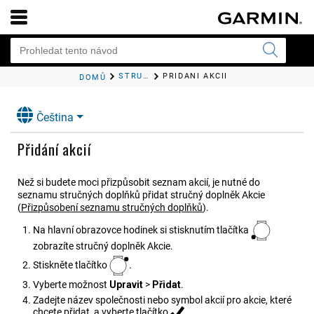
STRUČNÉ DOPLŇKY
PŘIDÁNÍ AKCIÍ
DOMŮ
Čeština
Přidání akcií
Než si budete moci přizpůsobit seznam akcií, je nutné do
seznamu stručných doplňků přidat stručný doplněk Akcie
(
Přizpůsobení seznamu stručných doplňků
)
.
Na hlavní obrazovce hodinek si stisknutím tlačítka
zobrazíte stručný doplněk Akcie.
Stiskněte tlačítko
.
Vyberte možnost
Upravit
>
Přidat
.
Zadejte název společnosti nebo symbol akcií pro akcie, které
chcete přidat, a vyberte tlačítko
.