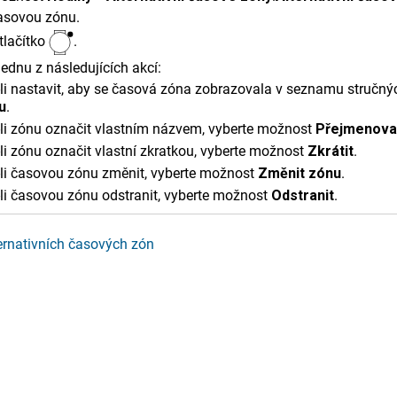
asovou zónu.
tlačítko
.
ednu z následujících akcí:
li nastavit, aby se časová zóna zobrazovala v seznamu stručn
u
.
li zónu označit vlastním názvem, vyberte možnost
Přejmenova
li zónu označit vlastní zkratkou, vyberte možnost
Zkrátit
.
-li časovou zónu změnit, vyberte možnost
Změnit zónu
.
li časovou zónu odstranit, vyberte možnost
Odstranit
.
ternativních časových zón