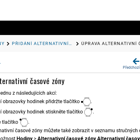
NY
PŘIDÁNÍ ALTERNATIVNÍCH ČASOVÝCH ZÓN
ÚPRAVA ALTERNATIVNÍ
Předchozí
ternativní časové zóny
ednu z následujících akcí:
í obrazovky hodinek přidržte tlačítko
.
í obrazovky hodinek stiskněte tlačítko
.
e tlačítko
.
rnativní časové zóny můžete také zobrazit v seznamu stručných
možnost
Hodiny
>
Alternativní časové zóny
.
Alternativní časo