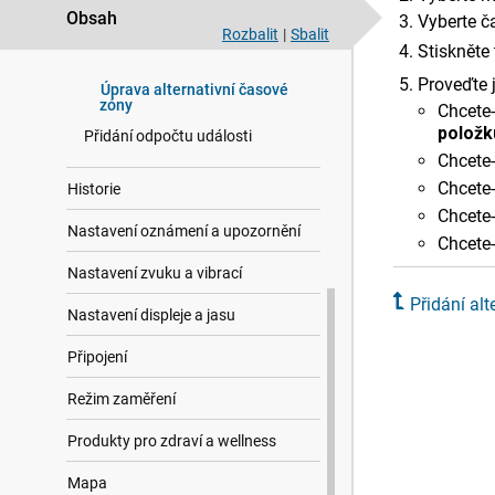
Použití stopek
Obsah
Vyberte č
Rozbalit
|
Sbalit
Přidání alternativních časových
Stiskněte 
zón
Proveďte j
Úprava alternativní časové
zóny
Chcete-
položk
Přidání odpočtu události
Chcete-
Chcete-
Historie
Chcete
Nastavení oznámení a upozornění
Chcete-
Nastavení zvuku a vibrací
Přidání al
Nastavení displeje a jasu
Připojení
Režim zaměření
Produkty pro zdraví a wellness
Mapa