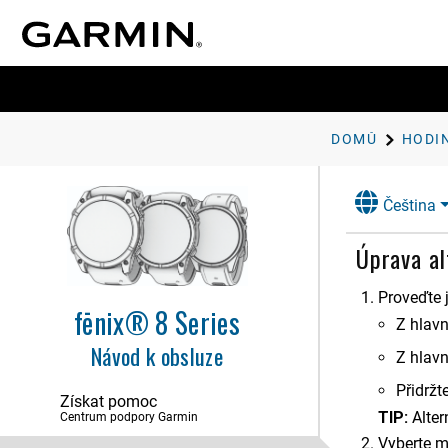
DOMŮ
HODI
Čeština
Úvod
Úprava al
Aplikace a aktivity
Proveďte j
Ovládací prvky
fēnix® 8 Series
Z hlavn
Stručné doplňky
Návod k obsluze
Z hlavn
Hodiny
Přidržt
Získat pomoc
Nastavení budíku
TIP:
Alte
Centrum podpory Garmin
Použití odpočítávače času
Vyberte 