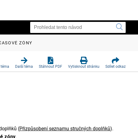
 ČASOVÉ ZÓNY
 téma
Další téma
Stáhnout PDF
Vytisknout stránku
Sdílet odkaz
 doplňků
(
Přizpůsobení seznamu stručných doplňků
)
.
vé zóny
.