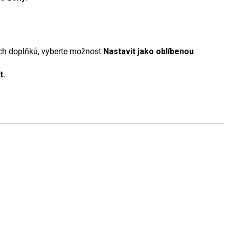
ých doplňků, vyberte možnost
Nastavit jako ob​líbenou
t
.