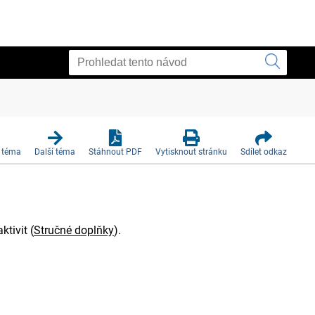
 téma
Další téma
Stáhnout PDF
Vytisknout stránku
Sdílet odkaz
ktivit
(
Stručné doplňky
)
.