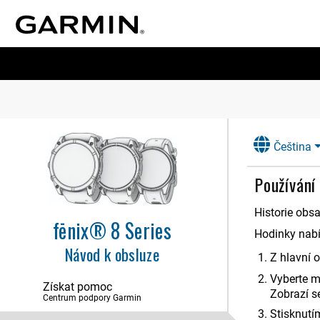
Čeština
Používání 
Historie obs
fēnix® 8 Series
Úvod
Hodinky nabí
Návod k obsluze
Aplikace a aktivity
Z hlavní 
Ovládací prvky
Vyberte 
Získat pomoc
Zobrazí s
Centrum podpory Garmin
Stručné doplňky
Stisknutí