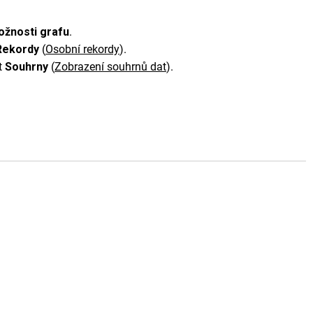
žnosti grafu
.
Rekordy
(
Osobní rekordy
)
.
t
Souhrny
(
Zobrazení souhrnů dat
)
.