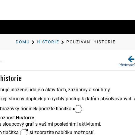
DOMŮ
HISTORIE
POUŽÍVÁNÍ HISTORIE
Předchozí
historie
ahuje uložené údaje o aktivitách, záznamy a souhrny.
zejí stručný doplněk pro rychlý přístup k datům absolvovaných a
obrazovky hodinek podržte tlačítko
.
možnost
Historie
.
e sloupcový graf s vašimi posledními aktivitami.
m tlačítka
si zobrazíte nabídku možností.