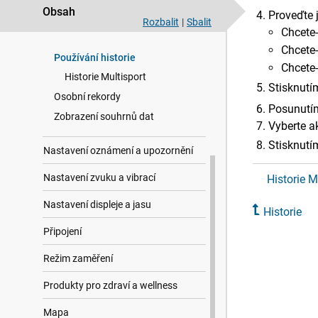
Obsah
Hodiny
Proveďte j
Rozbalit
|
Sbalit
Chcete-
Historie
Chcete-
Používání historie
Chcete-
Historie Multisport
Stisknutí
Osobní rekordy
Posunutím 
Zobrazení souhrnů dat
Vyberte ak
Stisknutí
Nastavení oznámení a upozornění
Nastavení zvuku a vibrací
Historie M
Nastavení displeje a jasu
Historie
Připojení
Režim zaměření
Produkty pro zdraví a wellness
Mapa