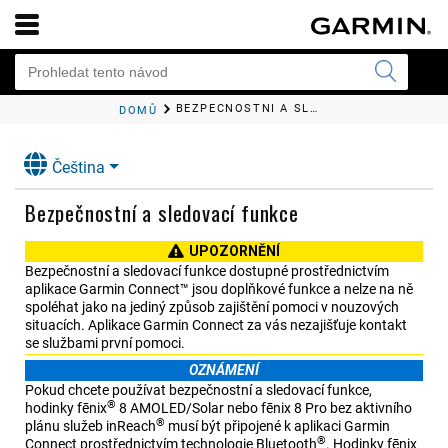
BEZPEČNOSTNÍ A SLEDOVACÍ FUNKCE
DOMŮ
Čeština
Bezpečnostní a sledovací funkce
UPOZORNĚNÍ
Bezpečnostní a sledovací funkce dostupné prostřednictvím
aplikace
Garmin Connect™
jsou doplňkové funkce a nelze na ně
spoléhat jako na jediný způsob zajištění pomoci v nouzových
situacích. Aplikace
Garmin Connect
za vás nezajišťuje kontakt
se službami první pomoci.
OZNÁMENÍ
Pokud chcete používat bezpečnostní a sledovací funkce,
®
hodinky
fēnix
8 AMOLED/Solar
nebo
fēnix 8 Pro
bez aktivního
®
plánu služeb inReach
musí být připojené k aplikaci
Garmin
®
Connect
prostřednictvím technologie Bluetooth
. Hodinky
fēnix