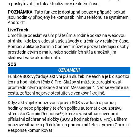
a poskytovat jim tak aktualizace v reálném čase.
POZNÁMKA:
Tato funkce je dostupná pouze v případě, pokud
jsou hodinky připojeny ke kompatibilnímu telefonu se systémem
Android™.
LiveTrack
Umožňuje odeslat vašim přátelům a rodině odkaz na webovou
stránku, kde lze sledovat vaše závody a tréninky v reálném čase.
Pomocí aplikace
Garmin Connect
můžete pozvat sledující osoby
prostřednictvím e-mailu nebo sociálních sítí a umožnit jim
sledovat vaše aktuální data.
SOS
OZNÁMENÍ
Funkce SOS vyžaduje aktivní plán služeb inReach a je k dispozici
jen na hodinkách
fēnix 8 Pro
. Služby si můžete zaregistrovat
prostřednictvím aplikace Garmin Messenger™. Než se vydáte na
cestu, zařízení nejprve otestujte ve venkovní krajině.
Když aktivujete nouzovou zprávu SOS s žádostí o pomoc,
hodinky nebo připojený telefon pošlou automatickou zprávu
středisku Garmin Response℠, které o vaší situaci uvědomí
příslušné záchranné složky
(
SOS
u hodinek
fēnix 8 Pro
)
. Během
nouzové situace a při čekání na pomoc můžete s týmem Garmin
Response komunikovat.