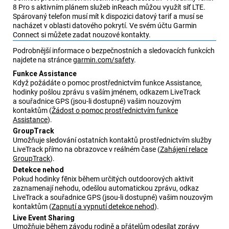
8 Pro
s aktivním plánem služeb inReach můžou využít síť LTE.
Spárovaný telefon musí mít k dispozici datový tarif a musí se
nacházet v oblasti datového pokrytí. Ve svém účtu
Garmin
Connect
si můžete zadat nouzové kontakty.
Podrobnější informace o bezpečnostních a sledovacích funkcích
najdete na stránce
garmin.com/safety
.
Funkce Assistance
Když požádáte o pomoc prostřednictvím funkce Assistance,
hodinky pošlou zprávu s vaším jménem, odkazem
LiveTrack
a souřadnice GPS (jsou-li dostupné) vašim nouzovým
kontaktům
(
Žádost o pomoc prostřednictvím funkce
Assistance
)
.
GroupTrack
Umožňuje sledování ostatních kontaktů prostřednictvím služby
LiveTrack
přímo na obrazovce v reálném čase
(
Zahájení relace
GroupTrack
)
.
Detekce nehod
Pokud hodinky
fēnix
během určitých outdoorových aktivit
zaznamenají nehodu, odešlou automatickou zprávu, odkaz
LiveTrack
a souřadnice GPS (jsou-li dostupné) vašim nouzovým
kontaktům
(
Zapnutí a vypnutí detekce nehod
)
.
Live Event Sharing
Umožňuje během závodu rodině a přátelům odesílat zprávy