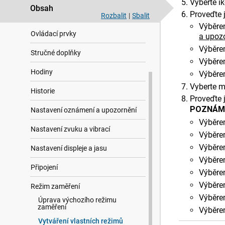
Vyberte i
Obsah
Proveďte j
Aplikace a aktivity
Rozbalit
|
Sbalit
Výběre
Ovládací prvky
a upoz
Výběre
Stručné doplňky
Výběre
Hodiny
Výběre
Vyberte 
Historie
Proveďte j
POZNÁM
Nastavení oznámení a upozornění
Výběre
Nastavení zvuku a vibrací
Výběre
Výběre
Nastavení displeje a jasu
Výběre
Připojení
Výběre
Výběre
Režim zaměření
Výběre
Úprava výchozího režimu
zaměření
Výběre
Vytváření vlastních režimů