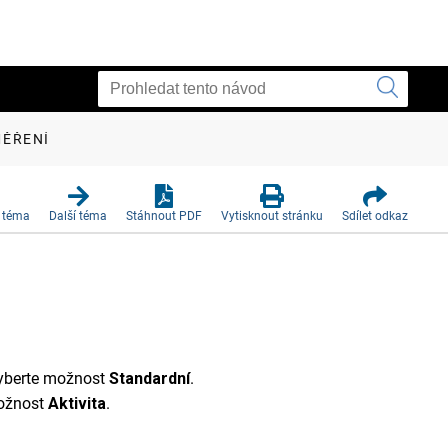
MĚŘENÍ
 téma
Další téma
Stáhnout PDF
Vytisknout stránku
Sdílet odkaz
 vyberte možnost
Standardní
.
možnost
Aktivita
.