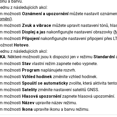
konu a barvu.
ednu z následujících akcí:
m možnosti
Oznámení a upozornění
můžete nastavit oznámení
ornění
)
.
m možnosti
Zvuk a vibrace
můžete upravit nastavení tónů, hlasi
m možnosti
Displej a jas
nakonfigurujte nastavení obrazovky
(
N
m možnosti
Připojení
nakonfigurujte nastavení připojení přes LT
možnost
Hotovo
.
ednu z následujících akcí:
KA:
Některé možnosti jsou k dispozici jen v režimu
Standardní
a
m možnosti
Stav
vlastní režim zapnete nebo vypnete.
m možnosti
Program
naplánujete rozvrh.
m možnosti
Vzhled hodinek
změníte vzhled hodinek.
m možnosti
Spouští se automaticky
zvolíte, která aktivita tent
m možnosti
Satelity
změníte nastavení satelitů GNSS.
m možnosti
Hlasová upozornění
zapnete hlasová upozornění.
m možnosti
Název
upravíte název režimu.
m možnosti
Ikona
upravíte ikonu a barvu režimu.