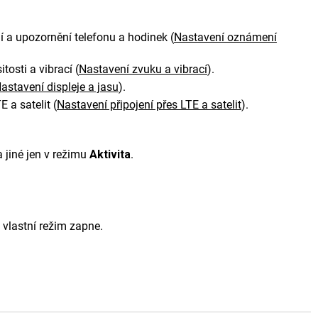
 a upozornění telefonu a hodinek
(
Nastavení oznámení
tosti a vibrací
(
Nastavení zvuku a vibrací
)
.
astavení displeje a jasu
)
.
E a satelit
(
Nastavení připojení přes LTE a satelit
)
.
 jiné jen v režimu
Aktivita
.
o vlastní režim zapne.