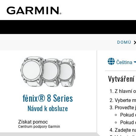
DOMŮ
Čeština
Vytváření
Z hlavní 
fēnix® 8 Series
Vyberte 
Návod k obsluze
Proveďte j
Pokud c
Získat pomoc
Pokud c
Centrum podpory Garmin
Zadejte n
Úvod