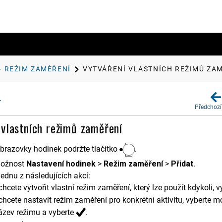
REŽIM ZAMĚŘENÍ
VYTVÁŘENÍ VLASTNÍCH REŽIMŮ ZA
Předchozí
 vlastních režimů zaměření
obrazovky hodinek podržte tlačítko
.
možnost
Nastavení hodinek
>
Režim zaměření
>
Přidat
.
ednu z následujících akcí:
hcete vytvořit vlastní režim zaměření, který lze použít kdykoli,
hcete nastavit režim zaměření pro konkrétní aktivitu, vyberte 
ázev režimu a vyberte
.