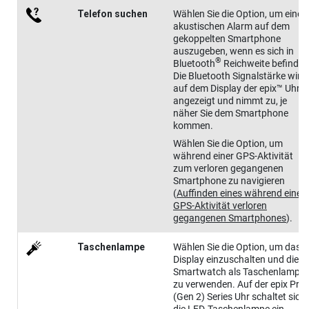
Telefon suchen
Wählen Sie die Option, um einen
akustischen Alarm auf dem
gekoppelten Smartphone
auszugeben, wenn es sich in
®
Bluetooth
Reichweite befindet
Die Bluetooth Signalstärke wird
auf dem Display der
epix™
Uhr
angezeigt und nimmt zu, je
näher Sie dem Smartphone
kommen.
Wählen Sie die Option, um
während einer GPS-Aktivität
zum verloren gegangenen
Smartphone zu navigieren
(
Auffinden eines während einer
GPS-Aktivität verloren
gegangenen Smartphones
)
.
Taschen​lampe
Wählen Sie die Option, um das
Display einzuschalten und die
Smartwatch als Taschenlampe
zu verwenden.
Auf der
epix Pro
(Gen 2) Series
Uhr schaltet sich
die LED-Taschenlampe ein.