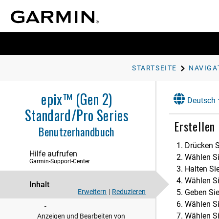
Training
Verlauf
Darstellung
Sensoren und Zubehör
STARTSEITE
NAVIGA
Karte
epix™ (Gen 2)
Deutsch
Musik
Standard/Pro Series
Erstellen
Konnektivität
Benutzerhandbuch
Benutzerprofil
Drücken S
Hilfe aufrufen
Wählen Sie
Sicherheits- und Trackingfunktionen
Garmin-Support-Center
Halten Si
Gesundheits- und
Wählen S
Inhalt
Wellnesseinstellungen
Erweitern
|
Reduzieren
Geben Sie
Navigation
Wählen S
Wählen Si
Anzeigen und Bearbeiten von