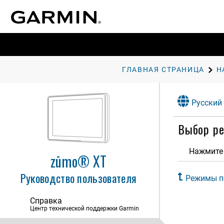
ГЛАВНАЯ СТРАНИЦА
Н
Русский
Выбор р
Начало работы
Общая информация об
устройстве
Нажмите 
zūmo® XT
Включение и выключение
устройства
Руководство пользователя
Режимы п
Прием GPS-сигналов
Значки в строке состояния
Справка
Центр технической поддержки Garmin
Экранные кнопки