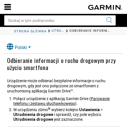
UTRUDNIENIA DROGOWE
ODBIERANIE INFORMACJI O RUCHU DROGOWYM PRZY UŻYCIU SMARTFONA
STRONA GŁÓWNA
Polski
Odbieranie informacji o ruchu drogowym przy
użyciu smartfona
Urządzenie może odbierać bezpłatne informacje o ruchu
drogowym, gdy jest ono połączone ze smartfonem z
uruchomioną aplikacją
Garmin Drive™
.
Połącz urządzenie z aplikacją
Garmin Drive
(
Parowanie
telefonu i zestawu słuchawkowego
)
.
®
W urządzeniu
zūmo
wybierz kolejno
Ustawienia
>
Utrudnienia drogowe
i sprawdź, czy pole wyboru
Utrudnienia drogowe
jest zaznaczone.