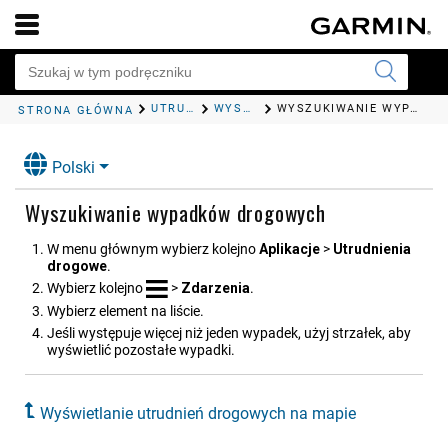
UTRUDNIENIA DROGOWE
WYŚWIETLANIE UTRUDNIEŃ DROGOWYCH NA MAPIE
WYSZUKIWANIE WYPADKÓW DROGOWYCH
STRONA GŁÓWNA
Polski
Wyszukiwanie wypadków drogowych
W menu głównym wybierz kolejno
Aplikacje
>
Utrudnienia
drogowe
.
Wybierz kolejno
>
Zdarzenia
.
Wybierz element na liście.
Jeśli występuje więcej niż jeden wypadek, użyj strzałek, aby
wyświetlić pozostałe wypadki.
Wyświetlanie utrudnień drogowych na mapie