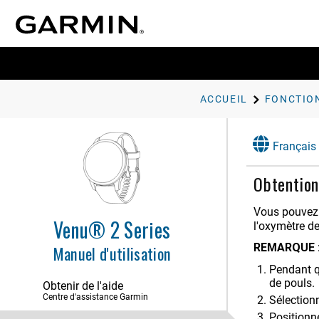
Introduction
ACCUEIL
Fonctions Intelligentes
Français
Commandes
Musique
Obtention
Garmin Pay
Vous pouvez 
Venu® 2 Series
l'oxymètre de
Fonctions de suivi et de sécurité
REMARQUE 
Manuel d'utilisation
Profil utilisateur
Pendant qu
de pouls.
Obtenir de l'aide
Fonctions de fréquence cardiaque
Centre d'assistance Garmin
Sélection
Fréquence cardiaque au poignet
Positionn