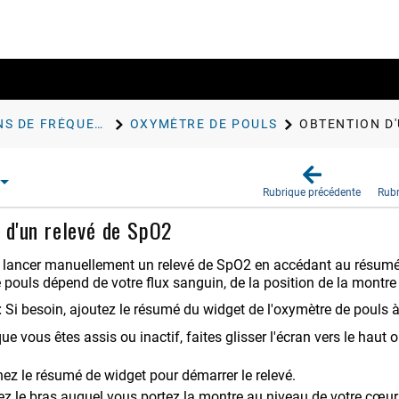
FONCTIONS DE FRÉQUENCE CARDIAQUE
OXYMÈTRE DE POULS
OBTENTION D'
Rubrique précédente
Rubr
 d'un relevé de SpO2
lancer manuellement un relevé de SpO2 en accédant au résumé d
 pouls dépend de votre flux sanguin, de la position de la montr
:
Si besoin, ajoutez le résumé du widget de l'oxymètre de pouls 
e vous êtes assis ou inactif, faites glisser l'écran vers le haut 
nez le résumé de widget pour démarrer le relevé.
ez le bras auquel vous portez la montre au niveau de votre cœu