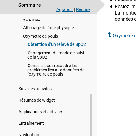
A propos des zones de fréquence
Sommaire
Restez im
cardiaque
Agrandir
|
Réduire
La montre
A propos des estimations de la
données d
VO2 max
Affichage de l'âge physique
Oxymètre 
Oxymètre de pouls
Obtention d'un relevé de SpO2
Changement du mode de suivi
de la SpO2
Conseils pour résoudre les
problèmes liés aux données de
l'oxymètre de pouls
Suivi des activités
Résumés de widget
Applications et activités
Entraînement
Navigation