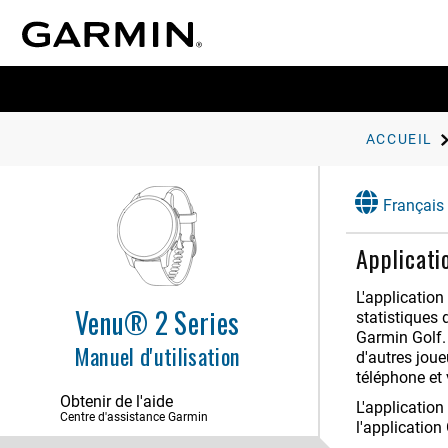
Fonctions de suivi et de sécurité
Profil utilisateur
Fonctions de fréquence cardiaque
Suivi des activités
ACCUEIL
Résumés de widget
Applications et activités
Français
Démarrage d'une activité
Arrêt d'une activité
Applicati
Ajout d'une activité personnalisée
L'applicatio
Ajout ou suppression d'une
Venu® 2 Series
statistiques 
activité favorite
Garmin Golf. 
Health Snapshot
Manuel d'utilisation
d'autres jou
Activités en salle
téléphone et
Obtenir de l'aide
Activités en extérieur
L'applicatio
Centre d'assistance Garmin
l'applicatio
Golf