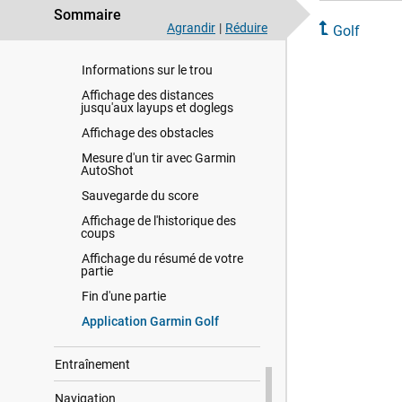
Téléchargement de parcours de
Sommaire
golf
Agrandir
|
Réduire
Golf
Partie de golf
Informations sur le trou
Affichage des distances
jusqu'aux layups et doglegs
Affichage des obstacles
Mesure d'un tir avec Garmin
AutoShot
Sauvegarde du score
Affichage de l'historique des
coups
Affichage du résumé de votre
partie
Fin d'une partie
Application Garmin Golf
Entraînement
Navigation