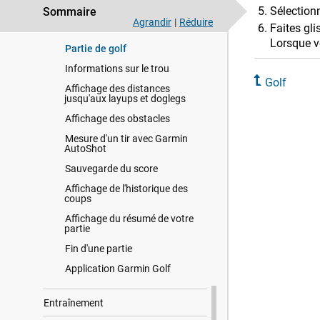
Sélectio
Sommaire
Téléchargement de parcours de
Agrandir
|
Réduire
Faites gli
golf
Lorsque v
Partie de golf
Informations sur le trou
Golf
Affichage des distances
jusqu'aux layups et doglegs
Affichage des obstacles
Mesure d'un tir avec Garmin
AutoShot
Sauvegarde du score
Affichage de l'historique des
coups
Affichage du résumé de votre
partie
Fin d'une partie
Application Garmin Golf
Entraînement