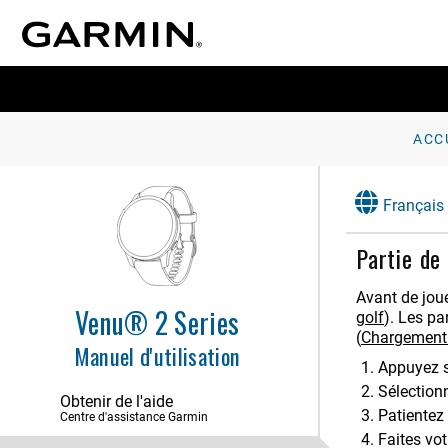
Fonctions de suivi et de sécurité
Profil utilisateur
Fonctions de fréquence cardiaque
Suivi des activités
ACC
Résumés de widget
Français
Applications et activités
Démarrage d'une activité
Partie de
Arrêt d'une activité
Ajout d'une activité personnalisée
Avant de joue
Venu® 2 Series
golf
)
. Les pa
Ajout ou suppression d'une
activité favorite
(
Chargement 
Manuel d'utilisation
Health Snapshot
Appuyez 
Sélectio
Activités en salle
Obtenir de l'aide
Patientez
Centre d'assistance Garmin
Activités en extérieur
Faites vot
Golf