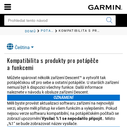
POTÁPĚNÍ
KOMPATIBILITA S PRODUKTY PRO POTÁPĚČE A FUNKCEMI
DOMŮ
Čeština
Kompatibilita s produkty pro potápěče
a funkcemi
Můžete spárovat několik zařízení Descent™ a vytvořit tak
potápěčskou síť pro sebe a ostatní potápěče. U starších zařízení
nemusí být k dispozici všechny funkce. Další informace
naleznete v návodu k obsluze zařízení Descent.
OZNÁMENÍ
Měli byste provést aktualizaci softwaru zařízení na nejnovější
verzi, abyste měli přístup ke všem funkcím a vylepšením. Pokud
nejsou verze softwaru kompatibilní, na potápěčském počítači se
zobrazí upozornění
Vysílač %1 se nepodařilo připojit.
. Místo
„%1“ se bude zobrazovat název vysílače.