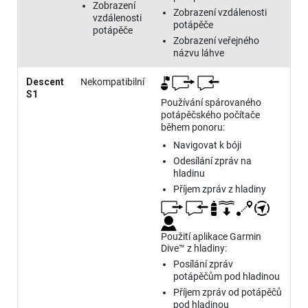
Zobrazení
Zobrazení vzdálenosti
vzdálenosti
potápěče
potápěče
Zobrazení veřejného
názvu láhve
Descent
Nekompatibilní
S1
Používání spárovaného
potápěčského počítače
během ponoru:
Navigovat k bóji
Odesílání zpráv na
hladinu
Příjem zpráv z hladiny
Použití aplikace Garmin
Dive™ z hladiny:
Posílání zpráv
potápěčům pod hladinou
Příjem zpráv od potápěčů
pod hladinou