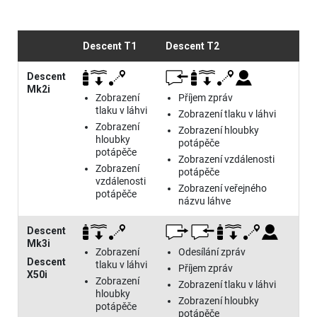
Descent T1
Descent T2
Descent
Mk2i
Zobrazení
Příjem zpráv
tlaku v láhvi
Zobrazení tlaku v láhvi
Zobrazení
Zobrazení hloubky
hloubky
potápěče
potápěče
Zobrazení vzdálenosti
Zobrazení
potápěče
vzdálenosti
Zobrazení veřejného
potápěče
názvu láhve
Descent
Mk3i
Zobrazení
Odesílání zpráv
Descent
tlaku v láhvi
Příjem zpráv
X50i
Zobrazení
Zobrazení tlaku v láhvi
hloubky
Zobrazení hloubky
potápěče
potápěče