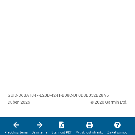
GUID-D6BA1847-E20D-4241-B08C-DF0D8B052B28 v5
Duben 2026
© 2020 Garmin Ltd.
Předchozí téma
Další téma
Stáhnout PDF
Vytisknout stránku
Získat pomoc