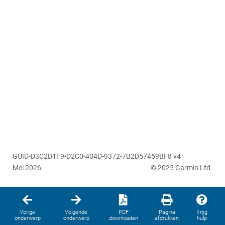
GUID-D3C2D1F9-D2C0-404D-9372-7B2D57459BF8 v4
Mei 2026
© 2025 Garmin Ltd.
Vorige
Volgende
PDF
Pagina
Krijg
onderwerp
onderwerp
downloaden
afdrukken
hulp