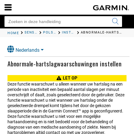
SENSOREN EN ACCESSOIRES
POLSHARTSLAG
INSTELLINGEN POLSHARTSLAGMETER
ABNORMALE-HARTSLAGWAARSCHUWINGEN INSTELLEN
HOME
Nederlands
Abnormale-hartslagwaarschuwingen instellen
LET OP
Deze functie waarschuwt u alleen wanneer uw hartslag na een
periode van inactiviteit een bepaald aantal slagen per minuut
overschrijdt of daalt, zoals geselecteerd door de gebruiker. Deze
functie waarschuwt u niet wanneer uw hartslag onder de
geselecteerde drempel komt tijdens het door de gekozen
slaapperiode die in de Garmin Connect™ app is geconfigureerd.
Deze functie waarschuwt u niet voor een mogelijke
hartaandoening en is niet bedoeld voor de behandeling of
diagnose van een medische aandoening of ziekte. Neem bij
hartproblemen altijd contact op met uw zorgverlener.