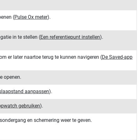
openen
(
Pulse Ox meter
)
.
atie in te stellen
(
Een referentiepunt instellen
)
.
om er later naartoe terug te kunnen navigeren
(
De Saved-app
te openen.
slaapstand aanpassen
)
.
opwatch gebruiken
)
.
nsondergang en schemering weer te geven.