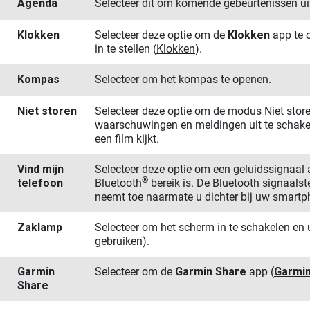
Agenda
Selecteer dit om komende gebeurtenissen u
Klokken
Selecteer deze optie om de
Klokken
app te 
in te stellen
(
Klokken
)
.
Kompas
Selecteer om het kompas te openen.
Niet storen
Selecteer deze optie om de modus Niet stor
waarschuwingen en meldingen uit te schakel
een film kijkt.
Vind mijn
Selecteer deze optie om een geluidssignaal
®
telefoon
Bluetooth
bereik is. De Bluetooth signaals
neemt toe naarmate u dichter bij uw smart
Zaklamp
Selecteer om het scherm in te schakelen en
gebruiken
)
.
Garmin
Selecteer om de
Garmin Share
app
(
Garmin
Share