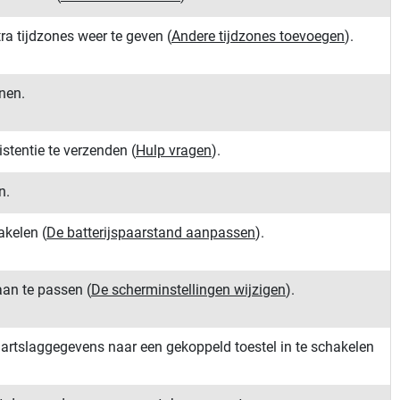
tra tijdzones weer te geven
(
Andere tijdzones toevoegen
)
.
nen.
stentie te verzenden
(
Hulp vragen
)
.
n.
hakelen
(
De batterijspaarstand aanpassen
)
.
aan te passen
(
De scherminstellingen wijzigen
)
.
artslaggegevens naar een gekoppeld toestel in te schakelen