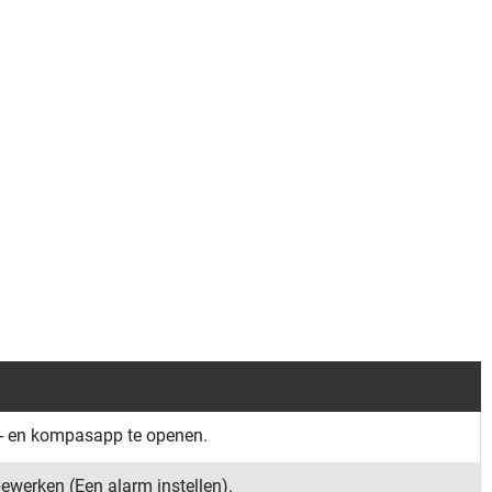
r- en kompasapp te openen.
 bewerken
(
Een alarm instellen
)
.