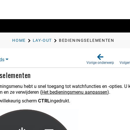
HOME
LAY-OUT
BEDIENINGSELEMENTEN
ds
Vorige onderwerp
Volge
gselementen
eningsmenu hebt u snel toegang tot watchfuncties en -opties. U
n en ze verwijderen
(
Het bedieningsmenu aanpassen
)
.
willekeurig scherm
CTRL
ingedrukt.