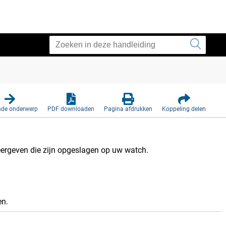
N
nde onderwerp
PDF downloaden
Pagina afdrukken
Koppeling delen
weergeven die zijn opgeslagen op uw watch.
en.