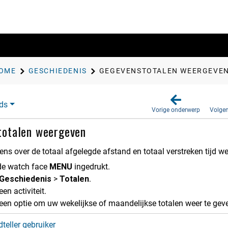
OME
GESCHIEDENIS
GEGEVENSTOTALEN WEERGEVE
ds
Vorige onderwerp
Volge
totalen weergeven
ens over de totaal afgelegde afstand en totaal verstreken tijd 
de watch face
MENU
ingedrukt.
Geschiede​nis
>
Totalen
.
een activiteit.
 een optie om uw wekelijkse of maandelijkse totalen weer te gev
teller gebruiker