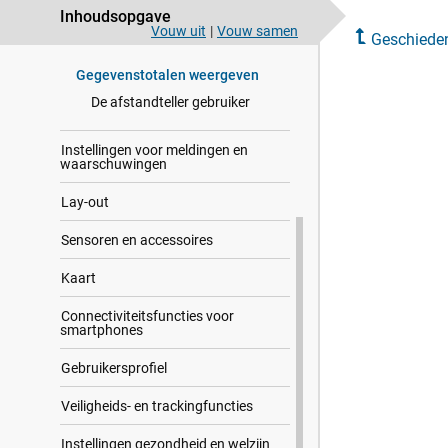
Inhoudsopgave
Werken met de geschiedenis
Vouw uit
|
Vouw samen
Geschiede
Persoonlijke records
Gegevenstotalen weergeven
De afstandteller gebruiker
Instellingen voor meldingen en
waarschuwingen
Lay-out
Sensoren en accessoires
Kaart
Connectiviteitsfuncties voor
smartphones
Gebrui​kers​profiel
Veiligheids- en trackingfuncties
Instellingen gezondheid en welzijn