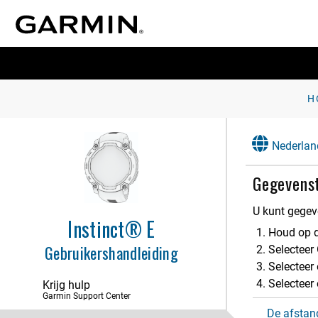
H
Nederlan
Gegevens
U kunt gegev
Instinct® E
Inleiding
Houd op 
Gebruikershandleiding
Selecteer
Activiteiten en apps
Selecteer 
Selecteer
Krijg hulp
Klokken
Garmin Support Center
Geschiedenis
De afstand