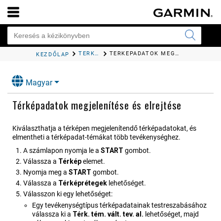
TÉRKÉP
TÉRKÉPADATOK MEGJELENÍTÉSE ÉS ELREJTÉSE
KEZDŐLAP
Magyar
Térképadatok megjelenítése és elrejtése
Kiválaszthatja a térképen megjelenítendő térképadatokat, és
elmentheti a térképadat-témákat több tevékenységhez.
A számlapon nyomja le a
START
gombot.
Válassza a
Térkép
elemet.
Nyomja meg a
START
gombot.
Válassza a
Térképrétegek
lehetőséget.
Válasszon ki egy lehetőséget:
Egy tevékenységtípus térképadatainak testreszabásához
válassza ki a
Térk. tém. vált. tev. al.
lehetőséget, majd