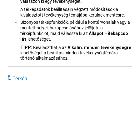
válasszon ki egy tevékenységet.
A térképadatok beállításain végzett módosítások a
kiválasztott tevékenység témájába kerülnek mentésre.
Bizonyos térképfunkciók, például a kontúrvonalak vagy a
mentett helyek bekapcsolásához jelölje ki a
térképfunkciót, majd válassza ki az
Állapot
>
Bekapcso​
lás
lehetőséget.
TIPP:
Kiválaszthatja az
Alkalm. minden tevékenységre
lehetőséget a beállítás minden tevékenységtémára
történő alkalmazásához.
Térkép