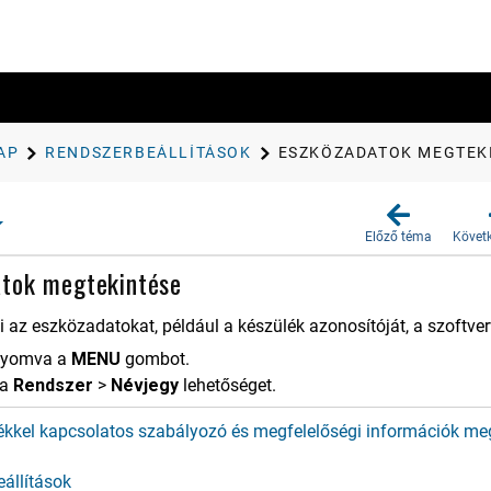
AP
RENDSZERBEÁLLÍTÁSOK
ESZKÖZADATOK MEGTEK
Előző téma
Követ
atok megtekintése
 az eszközadatokat, például a készülék azonosítóját, a szoftver
enyomva a
MENU
gombot.
 a
Rend​szer
>
Névjegy
lehetőséget.
ékkel kapcsolatos szabályozó és megfelelőségi információk meg
állítások