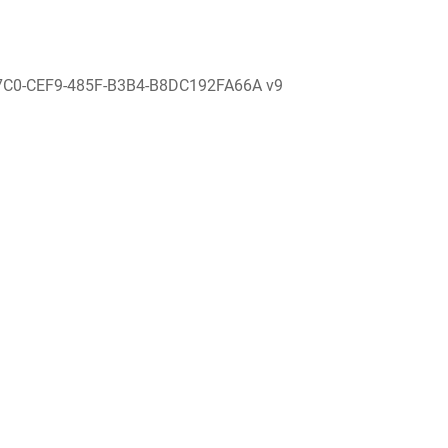
7C0-CEF9-485F-B3B4-B8DC192FA66A v9