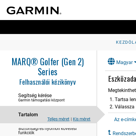
Bevezetés
Órák
Tevékenységek és alkalmazások
Edzés
KEZDŐL
naplók
MARQ® Golfer (Gen 2)
Megjelenés
Magyar
Series
Érzékelők és tartozékok
Eszközad
Felhasználói kézikönyv
Térkép
Megtekintheti
Zene
Segítség kérése
Tartsa l
Garmin támogatási központ
Csatla​koztat​hatóság
Válassza
Tartalom
Felhasz​nálói profil
Teljes méret
|
Kis méret
Az e-címk
Biztonsági és nyomon követési
funkciók
Rendszerbe