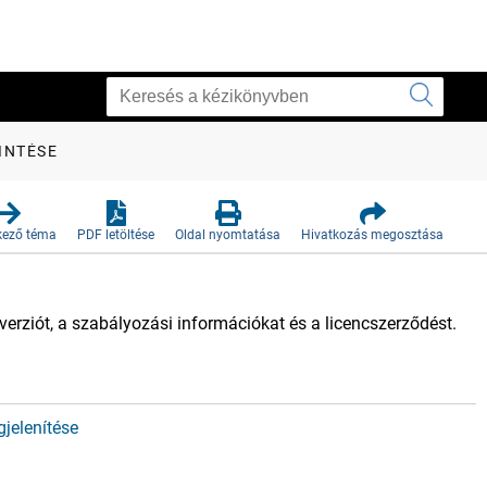
INTÉSE
kező téma
PDF letöltése
Oldal nyomtatása
Hivatkozás megosztása
verziót, a szabályozási információkat és a licencszerződést.
jelenítése