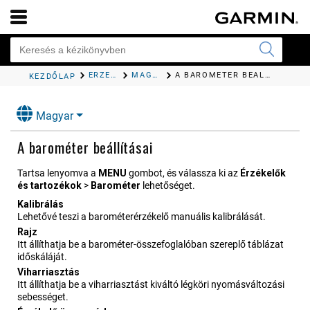
ÉRZÉKELŐK ÉS TARTOZÉKOK
MAGASSÁGMÉRŐ ÉS BAROMÉTER
A BAROMÉTER BEÁLLÍTÁSAI
KEZDŐLAP
Magyar
A barométer beállításai
Tartsa lenyomva a
MENU
gombot, és válassza ki az
Érzékelők
és tartozékok
>
Barométer
lehetőséget.
Kalibrálás
Lehetővé teszi a barométerérzékelő manuális kalibrálását.
Rajz
Itt állíthatja be a barométer-összefoglalóban szereplő táblázat
időskáláját.
Viharriasztás
Itt állíthatja be a viharriasztást kiváltó légköri nyomásváltozási
sebességet.