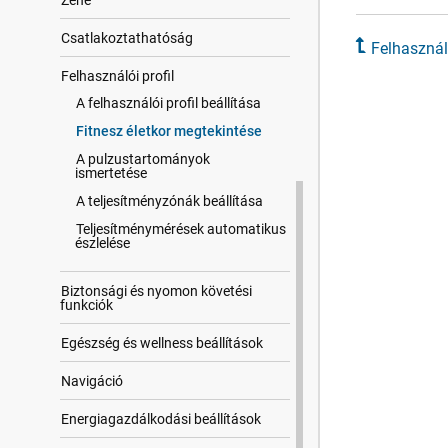
Zene
Csatla​koztat​hatóság
Felhasz​nál
Felhasz​nálói profil
A felhasználói profil beállítása
Fitnesz életkor megtekintése
A pulzustartományok
ismertetése
A teljesítményzónák beállítása
Teljesítménymérések automatikus
észlelése
Biztonsági és nyomon követési
funkciók
Egészség és wellness beállítások
Navigáció
Energiagazdálkodási beállítások