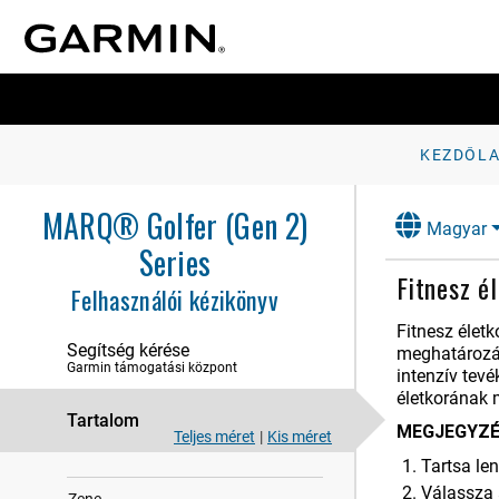
KEZDŐL
Bevezetés
Órák
MARQ® Golfer (Gen 2)
Magyar
Tevékenységek és alkalmazások
Series
Fitnesz é
Edzés
Felhasználói kézikönyv
naplók
Fitnesz élet
Segítség kérése
meghatározás
Garmin támogatási központ
Megjelenés
intenzív tev
életkorának 
Érzékelők és tartozékok
Tartalom
MEGJEGYZÉ
Teljes méret
|
Kis méret
Térkép
Tartsa l
Válassza