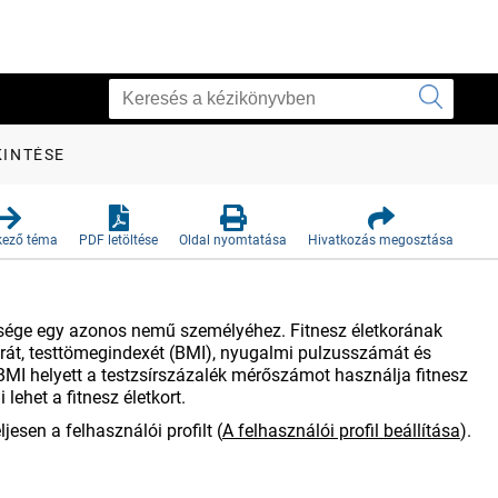
KINTÉSE
kező téma
PDF letöltése
Oldal nyomtatása
Hivatkozás megosztása
ttsége egy azonos nemű személyéhez. Fitnesz életkorának
rát, testtömegindexét (BMI), nyugalmi pulzusszámát és
 BMI helyett a testzsírszázalék mérőszámot használja fitnesz
ehet a fitnesz életkort.
jesen a felhasználói profilt
(
A felhasználói profil beállítása
)
.