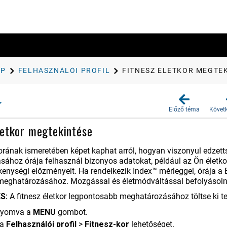
AP
FELHASZ​NÁLÓI PROFIL
FITNESZ ÉLETKOR MEGTE
Előző téma
Követ
letkor megtekintése
korának ismeretében képet kaphat arról, hogyan viszonyul edze
ához órája felhasznál bizonyos adatokat, például az Ön életko
ékenységi előzményeit. Ha rendelkezik Index™ mérleggel, órája a
meghatározásához. Mozgással és életmódváltással befolyásolni l
S:
A fitnesz életkor legpontosabb meghatározásához töltse ki tel
enyomva a
MENU
gombot.
 a
Felhasz​nálói profil
>
Fitnesz-kor
lehetőséget.