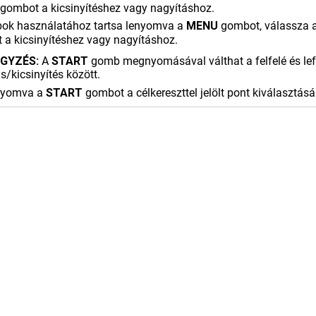
gombot a kicsinyítéshez vagy nagyításhoz.
ok használatához tartsa lenyomva a
MENU
gombot, válassza 
a kicsinyítéshez vagy nagyításhoz.
GYZÉS:
A
START
gomb megnyomásával válthat a felfelé és lefe
s/kicsinyítés között.
enyomva a
START
gombot a célkereszttel jelölt pont kiválasztás