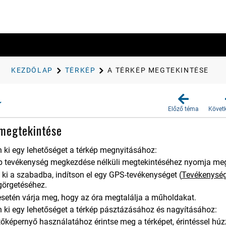
KEZDŐLAP
TÉRKÉP
A TÉRKÉP MEGTEKINTÉSE
Előző téma
Követ
 megtekintése
 ki egy lehetőséget a térkép megnyitásához:
ép tevékenység megkezdése nélküli megtekintéséhez nyomja me
ki a szabadba, indítson el egy GPS-tevékenységet
(
Tevékenysé
görgetéséhez.
setén várja meg, hogy az óra megtalálja a műholdakat.
 ki egy lehetőséget a térkép pásztázásához és nagyításához:
tőképernyő használatához érintse meg a térképet, érintéssel hú