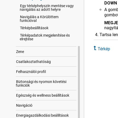
DOWN
Egy térképhelyszín mentése vagy
A gomb
navigálás az adott helyre
gombot 
Navigálás a Körülöttem
funkcióval
MEGJE
nagyítá
Térképbeállítások
Tartsa l
Térképadatok megjelenítése és
elrejtése
Térkép
Zene
Csatla​koztat​hatóság
Felhasz​nálói profil
Biztonsági és nyomon követési
funkciók
Egészség és wellness beállítások
Navigáció
Energiagazdálkodási beállítások