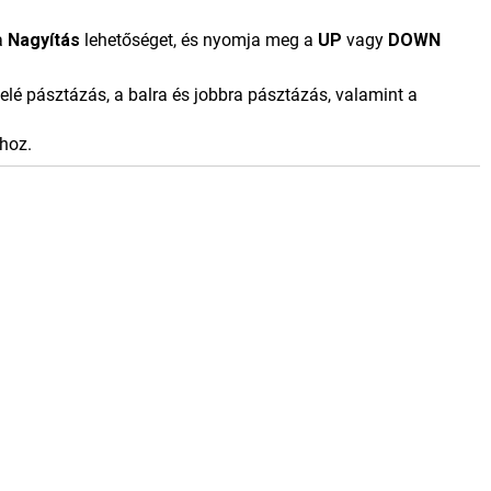
a
Nagyítás
lehetőséget, és nyomja meg a
UP
vagy
DOWN
lé pásztázás, a balra és jobbra pásztázás, valamint a
ához.