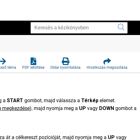
kező téma
PDF letöltése
Oldal nyomtatása
Hivatkozás megosztása
g a
START
gombot, majd válassza a
Térkép
elemet.
g megkezdése
)
, majd nyomja meg a
UP
vagy
DOWN
gombot a
zza át a célkereszt pozícióját, majd nyomja meg a
UP
vagy