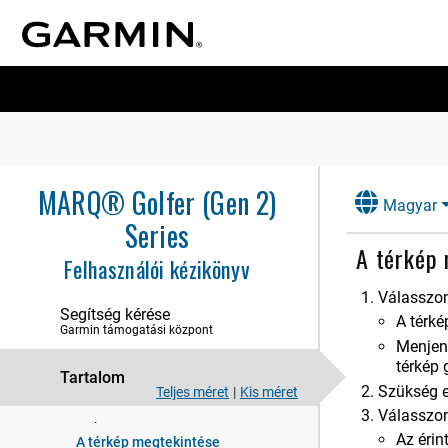
Bevezetés
Órák
MARQ® Golfer (Gen 2)
Magyar
Series
Tevékenységek és alkalmazások
A térkép
Felhasználói kézikönyv
Edzés
Válasszon
naplók
Segítség kérése
A térk
Garmin támogatási központ
Megjelenés
Menjen 
térkép 
Tartalom
Érzékelők és tartozékok
Szükség e
Teljes méret
|
Kis méret
Válasszon
Térkép
Az érin
A térkép megtekintése