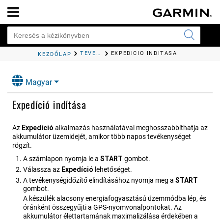
TEVÉKENYSÉGEK ÉS ALKALMAZÁSOK
EXPEDÍCIÓ INDÍTÁSA
KEZDŐLAP
Magyar
Expedíció indítása
Az
Expedíció
alkalmazás használatával meghosszabbíthatja az
akkumulátor üzemidejét, amikor több napos tevékenységet
rögzít.
A számlapon nyomja le a
START
gombot.
Válassza az
Expedíció
lehetőséget.
A tevékenységidőzítő elindításához nyomja meg a
START
gombot.
A készülék alacsony energiafogyasztású üzemmódba lép, és
óránként összegyűjti a GPS-nyomvonalpontokat. Az
akkumulátor élettartamának maximalizálása érdekében a