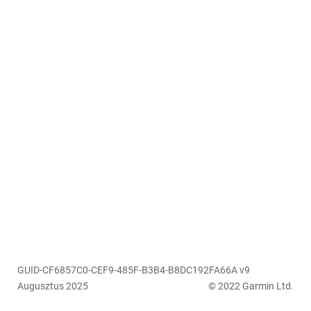
GUID-CF6857C0-CEF9-485F-B3B4-B8DC192FA66A v9
Augusztus 2025
© 2022 Garmin Ltd.