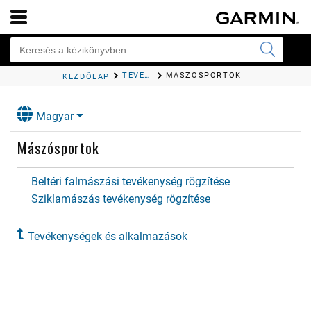
TEVÉKENYSÉGEK ÉS ALKALMAZÁSOK
MÁSZÓSPORTOK
KEZDŐLAP
Magyar
Mászósportok
Beltéri falmászási tevékenység rögzítése
Sziklamászás tevékenység rögzítése
Tevékenységek és alkalmazások