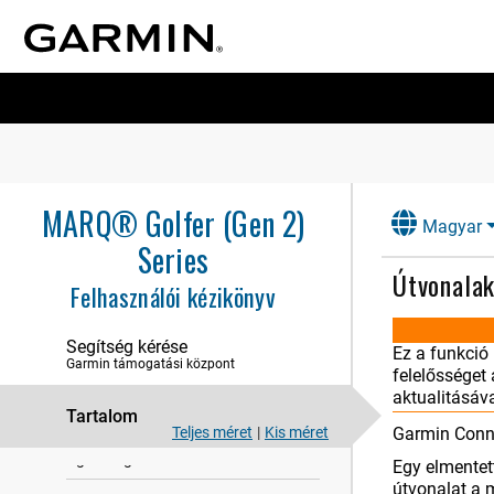
Tevékenységek és alkalmazások
Edzés
naplók
Megjelenés
Érzékelők és tartozékok
MARQ® Golfer (Gen 2)
Magyar
Térkép
Series
Útvonala
Zene
Felhasználói kézikönyv
Csatla​koztat​hatóság
Segítség kérése
Ez a funkció
Felhasz​nálói profil
Garmin támogatási központ
felelősséget
aktualitásáva
Biztonsági és nyomon követési
Tartalom
funkciók
Teljes méret
|
Kis méret
Garmin Conne
Egészség és wellness beállítások
Egy elmentet
útvonalat a