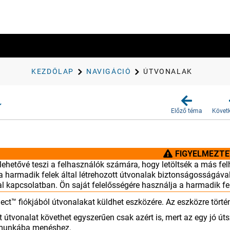
KEZDŐLAP
NAVIGÁCIÓ
ÚTVONALAK
Előző téma
Követ
k
FIGYELMEZTE
 lehetővé teszi a felhasználók számára, hogy letöltsék a más fel
 a harmadik felek által létrehozott útvonalak biztonságosságáva
l kapcsolatban. Ön saját felelősségére használja a harmadik fel
ct™ fiókjából útvonalakat küldhet eszközére. Az eszközre törté
t útvonalat követhet egyszerűen csak azért is, mert az egy jó ú
 munkába menéshez.