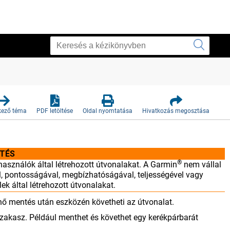
kező téma
PDF letöltése
Oldal nyomtatása
Hivatkozás megosztása
TÉS
®
használók által létrehozott útvonalakat. A Garmin
nem vállal
l, pontosságával, megbízhatóságával, teljességével vagy
ek által létrehozott útvonalakat.
nő mentés után eszközén követheti az útvonalat.
tszakasz. Például menthet és követhet egy kerékpárbarát