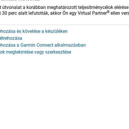
t útvonalat a korábban meghatározott teljesítménycélok elérése v
®
t 30 perc alatt lefutották, akkor Ön egy Virtual Partner
ellen ver
rehozása és követése a készüléken
létrehozása
rehozása a Garmin Connect alkalmazásban
ok megtekintése vagy szerkesztése