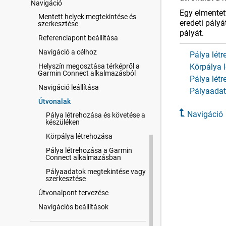
Navigáció
Egy elmentet
Mentett helyek megtekintése és
eredeti pályá
szerkesztése
pályát.
Referenciapont beállítása
Navigáció a célhoz
Pálya lét
Helyszín megosztása térképről a
Körpálya 
Garmin Connect alkalmazásból
Pálya lét
Navigáció leállítása
Pályaadat
Útvonalak
Navigáció
Pálya létrehozása és követése a
készüléken
Körpálya létrehozása
Pálya létrehozása a Garmin
Connect alkalmazásban
Pályaadatok megtekintése vagy
szerkesztése
Útvonalpont tervezése
Navigációs beállítások