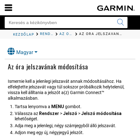
RENDSZERBEÁLLÍTÁSOK
AZ ÓRA JELSZAVÁNAK BEÁLLÍTÁSA
AZ ÓRA JELSZAVÁNAK MÓDOSÍTÁSA
KEZDŐLAP
Magyar
Az óra jelszavának módosítása
Ismernie kell a jelenlegi jelszavát annak módosításához. Ha
elfelejtette jelszavát vagy túl sokszor próbálkozik helytelenül,
vissza kell állítania a jelszót a(z)
Garmin Connect™
alkalmazásban.
Tartsa lenyomva a
MENU
gombot.
Válassza az
Rend​szer
>
Jelszó
>
Jelszó módosítása
lehetőséget.
Adja meg a jelenlegi, négy számjegyből álló jelszavát.
Adjon meg egy új, négyjegyű jelszót.