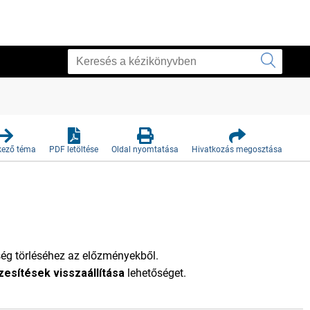
kező téma
PDF letöltése
Oldal nyomtatása
Hivatkozás megosztása
ég törléséhez az előzményekből.
esítések visszaállítása
lehetőséget.