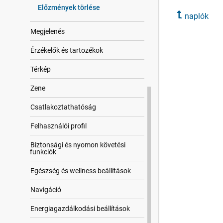
Előzmények törlése
naplók
Megjelenés
Érzékelők és tartozékok
Térkép
Zene
Csatla​koztat​hatóság
Felhasz​nálói profil
Biztonsági és nyomon követési
funkciók
Egészség és wellness beállítások
Navigáció
Energiagazdálkodási beállítások