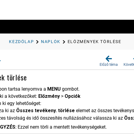
KEZDŐLAP
NAPLÓK
ELŐZMÉNYEK TÖRLÉSE
Előző téma
Követ
k törlése
pon tartsa lenyomva a
MENU
gombot.
ki a következőket:
Előzmény
>
Opciók
 ki egy lehetőséget:
za ki az
Összes tevékeny. törlése
elemet az összes tevékenys
es távolság és idő összesítés nullázásához válassza ki az
Össz
GYZÉS:
Ezzel nem törli a mentett tevékenységeket.