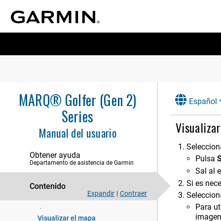
Introducción
Relojes
MARQ® Golfer (Gen 2)
Español
Series
Actividades y aplicaciones
Visualiza
Manual del usuario
Entrenamiento
Seleccion
Historial
Obtener ayuda
Pulsa
Departamento de asistencia de Garmin
Presentación
Sal al 
Si es nece
Contenido
Sensores y accesorios
Expandir
|
Contraer
Seleccion
Mapa
Para ut
imagen
Visualizar el mapa