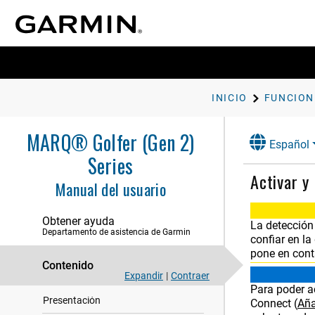
INICIO
MARQ® Golfer (Gen 2)
Español
Series
Introducción
Activar y
Manual del usuario
Relojes
Obtener ayuda
Actividades y aplicaciones
La detección
Departamento de asistencia de Garmin
confiar en l
Entrenamiento
pone en cont
Contenido
Historial
Expandir
|
Contraer
Para poder ac
Presentación
Connect
(
Aña