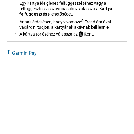
Egy kártya ideiglenes felfüggesztéséhez vagy a
felfüggesztés visszavonásához válassza a
Kártya
felfüggesztése
lehetőséget.
®
Annak érdekében, hogy
vívomove
Trend
órájával
vásárolni tudjon, a kártyának aktívnak kell lennie.
A kártya törléséhez válassza az
ikont.
Garmin Pay