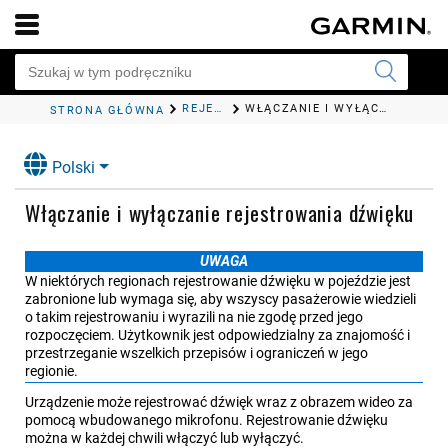
REJESTROWANIE ZA POMOCĄ KAMERY SAMOCHODOWEJ
WŁĄCZANIE I WYŁĄCZANIE REJESTROWANIA DŹWIĘKU
STRONA GŁÓWNA
Polski
Włączanie i wyłączanie rejestrowania dźwięku
UWAGA
W niektórych regionach rejestrowanie dźwięku w pojeździe jest
zabronione lub wymaga się, aby wszyscy pasażerowie wiedzieli
o takim rejestrowaniu i wyrazili na nie zgodę przed jego
rozpoczęciem. Użytkownik jest odpowiedzialny za znajomość i
przestrzeganie wszelkich przepisów i ograniczeń w jego
regionie.
Urządzenie może rejestrować dźwięk wraz z obrazem wideo za
pomocą wbudowanego mikrofonu. Rejestrowanie dźwięku
można w każdej chwili włączyć lub wyłączyć.