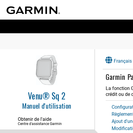
Français
Garmin P
La fonction 
Venu® Sq 2
crédit ou de 
Introduction
Manuel d'utilisation
Configurat
Applications et activités
Règlement
Obtenir de l'aide
Aspect
Ajout d'un
Centre d'assistance Garmin
Modificat
Paramètres de cadran de montre