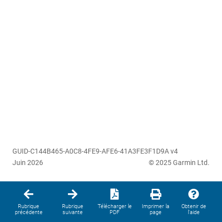
GUID-C144B465-A0C8-4FE9-AFE6-41A3FE3F1D9A v4
Juin 2026
© 2025 Garmin Ltd.
Rubrique
Rubrique
Télécharger le
Imprimer la
Obtenir de
précédente
suivante
PDF
page
l'aide