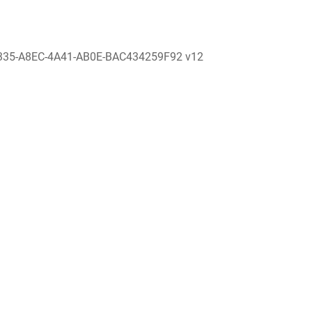
335-A8EC-4A41-AB0E-BAC434259F92 v12