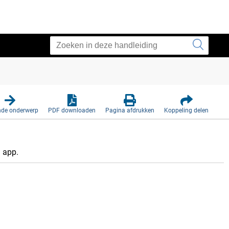
nde onderwerp
PDF downloaden
Pagina afdrukken
Koppeling delen
™
app.