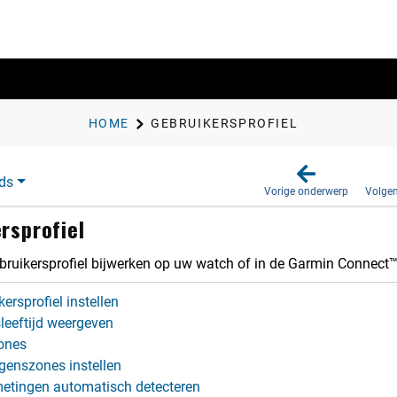
HOME
GEBRUI​KERS​PROFIEL
ds
Vorige onderwerp
Volge
rs​profiel
bruikersprofiel bijwerken op uw watch of in de
Garmin Connect
ersprofiel instellen
leeftijd weergeven
ones
enszones instellen
metingen automatisch detecteren