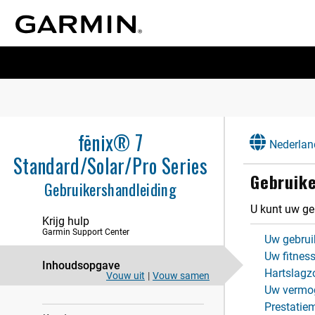
Inleiding
fēnix® 7
Nederlan
Standard/Solar/Pro Series
Klokken
Gebrui​ke
Gebruikershandleiding
Activiteiten en apps
U kunt uw ge
Training
Krijg hulp
Garmin Support Center
Geschiedenis
Uw gebruik
Uw fitness
Inhoudsopgave
Lay-out
Hartslagz
Vouw uit
|
Vouw samen
Uw vermog
Sensoren en accessoires
Prestatie