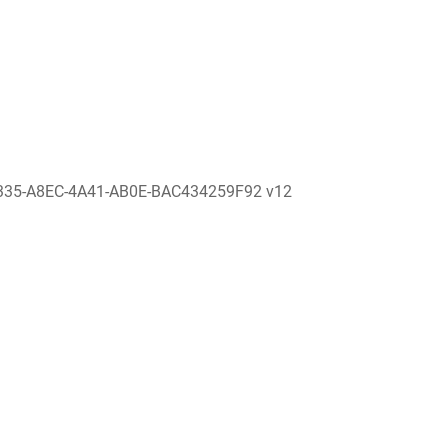
335-A8EC-4A41-AB0E-BAC434259F92 v12