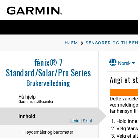
Innledning
Klokker
HJEM
SENSORER OG TILBE
Aktiviteter og apper
fēnix® 7
Trening
Norsk
Standard/Solar/Pro Series
Historikk
Angi et s
Brukerveiledning
Utseende
Få hjelp
Sensorer og tilbehør
Dette varsele
Garmins støttesenter
værmeldinger
Pulsm. på håndl.
tar hensyn ti
Pulsoksymeter
Innhold
Utvid
|
Skjul
Hold inn
Kompass
Velg
Vars
Høydemåler og barometer
Velg et al