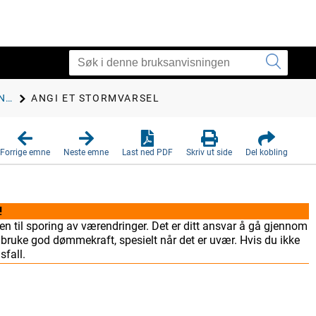
BAROMETERINNSTILLINGER
ANGI ET STORMVARSEL
Forrige emne
Neste emne
Last ned PDF
Skriv ut side
Del kobling
!
n til sporing av værendringer. Det er ditt ansvar å gå gjennom
uke god dømmekraft, spesielt når det er uvær. Hvis du ikke
sfall.