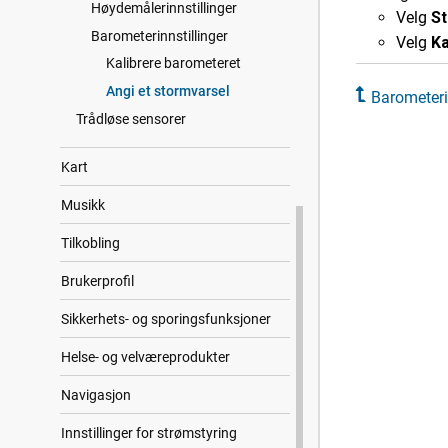
Høydemålerinnstillinger
Velg
St
Barometerinnstillinger
Velg
Ka
Kalibrere barometeret
Angi et stormvarsel
Barometeri
Trådløse sensorer
Kart
Musikk
Tilkobling
Bruker​profil
Sikkerhets- og sporingsfunksjoner
Helse- og velværeprodukter
Navigasjon
Innstillinger for strømstyring