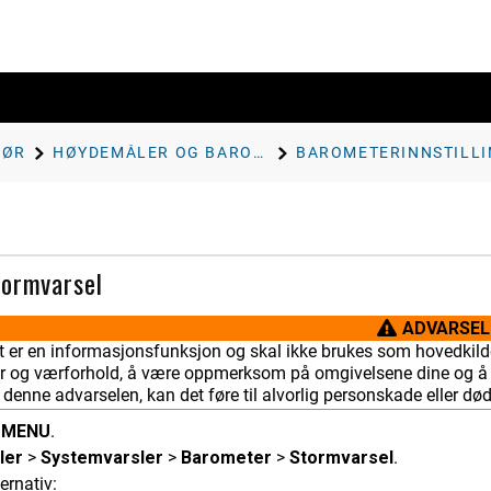
HØR
HØYDEMÅLER OG BAROMETER
tormvarsel
ADVARSEL
t er en informasjonsfunksjon og skal ikke brukes som hovedkilde
 og værforhold, å være oppmerksom på omgivelsene dine og å br
l denne advarselen, kan det føre til alvorlig personskade eller død
e
MENU
.
ler
>
Systemvarsler
>
Barometer
>
Stormvarsel
.
ternativ: