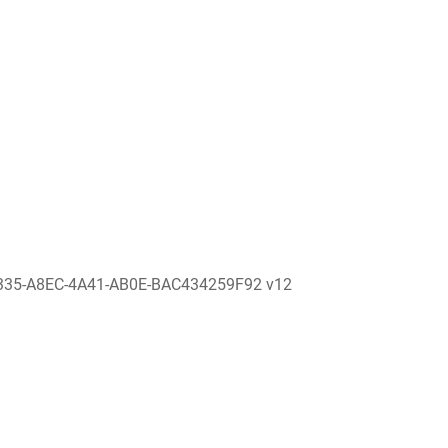
335-A8EC-4A41-AB0E-BAC434259F92 v12