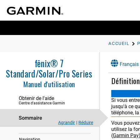
Activités et applications
Entraînement
Historique
ACCUEIL
Aspect
Capteurs et accessoires
fēnix® 7
Français
Carte
Standard/Solar/Pro Series
Définitio
Musique
Manuel d'utilisation
Connectivité
Obtenir de l'aide
Si vous entre
Centre d'assistance Garmin
Profil utilisateur
jusqu'à ce qu
téléphone, la
Fonctions de suivi et de sécurité
Sommaire
Agrandir
|
Réduire
Vous pouvez 
Paramètres de santé et de bien-être
utilisez la f
(
Garmin Pay
Navigation