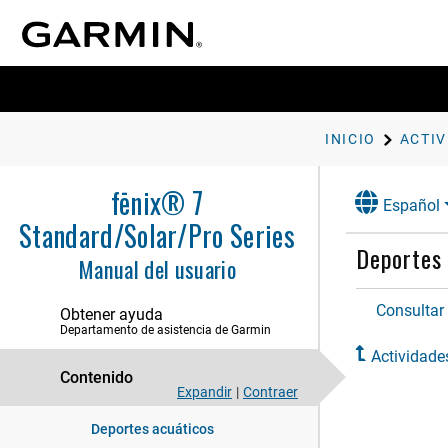
Introducción
Relojes
Actividades y aplicaciones
Iniciar una actividad
INICIO
Detener una actividad
Carrera
fēnix® 7
Español
Natación
Standard/Solar/Pro Series
Multideporte
Deportes 
Manual del usuario
Actividades en interiores
Deportes de escalada
Consultar 
Obtener ayuda
Iniciar una expedición
Departamento de asistencia de Garmin
Ir de caza
Actividade
Actividades náuticas
Contenido
Expandir
|
Contraer
Vela
Deportes acuáticos