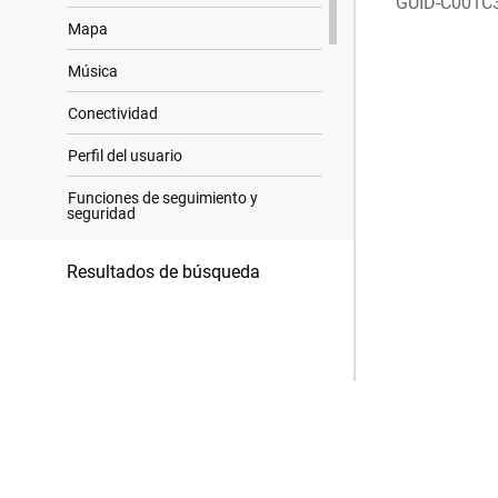
GUID-C001C
Mapa
Música
Conectividad
Perfil del usuario
Funciones de seguimiento y
seguridad
Configuraciones de salud y
Resultados de búsqueda
bienestar
Navegación
Configurar el administrador de
energía
Configurar el sistema
Información del dispositivo